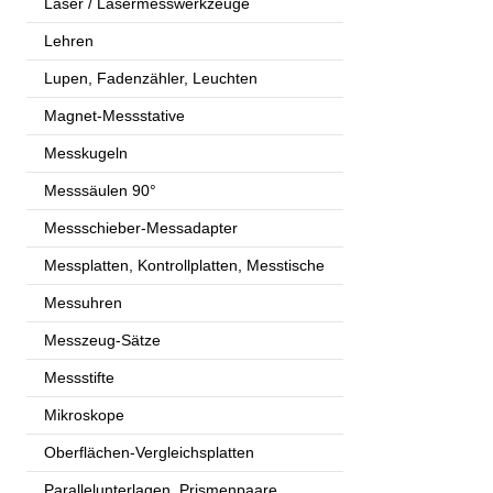
Laser / Lasermesswerkzeuge
Lehren
Lupen, Fadenzähler, Leuchten
Magnet-Messstative
Messkugeln
Messsäulen 90°
Messschieber-Messadapter
Messplatten, Kontrollplatten, Messtische
Messuhren
Messzeug-Sätze
Messstifte
Mikroskope
Oberflächen-Vergleichsplatten
Parallelunterlagen, Prismenpaare