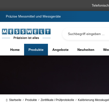
springen
Zur Hauptnavigation springen
Telefonisc
Präzise Messmittel und Messgeräte
Home
Produkte
Angebote
Neuheiten
We
Startseite
Produkte
Zertifikate / Prüfprotokolle
Kalibrierung Messkugel
/
/
/