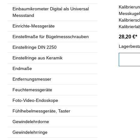
Kalibrierung
Einbaumikrometer Digital als Universal
Messkugel
Messstand
Kalibriersc
Einrichte-Messgeräte
Kalibrierl
Vorschrif
Einstellmaße für Bügelmessschrauben
28,20 €*
oder nach
Lagerbest
Einstellringe DIN 2250
Einstellringe aus Keramik
Endmaße
Entfernungsmesser
Feuchtemessgeräte
Foto-Video-Endoskope
Fühlhebelmessgeräte, Taster
Gewindelehrdorne
Gewindelehrringe