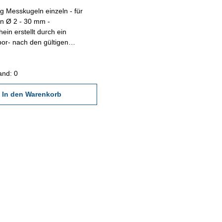
 Messkugeln einzeln - für
n Ø 2 - 30 mm -
hein erstellt durch ein
abor- nach den gültigen
ten von VDI/VDE/DGQ 2618
 angegebenen Werksnormen
and: 0
In den Warenkorb