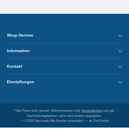
Shop-Service
Information
Kontakt
Einstellungen
* Alle Preise exkl. gesetzl. Mehrwertsteuer zzgl.
Versandkosten
und ggf.
Nachnahmegebühren, wenn nicht anders angegeben.
— © 2026 Messwelt. Alle Rechte vorbehalten. — 🔥 OneTheme