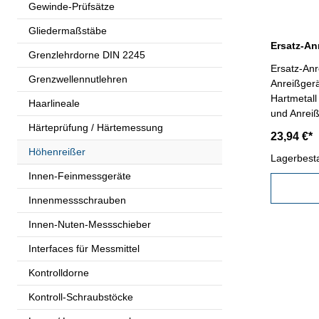
Gewinde-Prüfsätze
Gliedermaßstäbe
Grenzlehrdorne DIN 2245
Ersatz-An
Grenzwellennutlehren
Anreißgerä
Hartmetall
Haarlineale
und Anreiß
Härteprüfung / Härtemessung
Nr. 206.04
23,94 €*
219.068
Höhenreißer
Lagerbest
Innen-Feinmessgeräte
Innenmessschrauben
Innen-Nuten-Messschieber
Interfaces für Messmittel
Kontrolldorne
Kontroll-Schraubstöcke