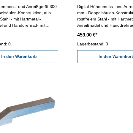
öhenmess- und Anreißgerät 300
Digital-Höhenmess- und Anre
elsäulen-Konstruktion, aus
mm - Doppelsäulen-Konstrukt
Stahl - mit Hartmetall-
rostfreiem Stahl - mit Hartmeta
el und Handdrehrad- mit
Anreißnadel und Handdrehrad
mm/inch-, Null- und Preset-
EIN/AUS-, mm/inch-, Null- un
459,00 €*
lesung: 0,01 mm / 0,0005"
Taste - Ablesung: 0,01 mm / 
ch: 300 mm
and: 0
Messbereich: 500 mm
Lagerbestand: 3
In den Warenkorb
In den Warenkor