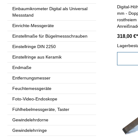
Digital-H
Einbaumikrometer Digital als Universal
mm - Dopp
Messstand
rostfreiem 
Einrichte-Messgeräte
Anreißnad
EIN/AUS-, 
Einstellmaße für Bügelmessschrauben
318,00 €*
Taste - Ab
Messberei
Lagerbest
Einstellringe DIN 2250
Einstellringe aus Keramik
Endmaße
Entfernungsmesser
Feuchtemessgeräte
Foto-Video-Endoskope
Fühlhebelmessgeräte, Taster
Gewindelehrdorne
Gewindelehrringe