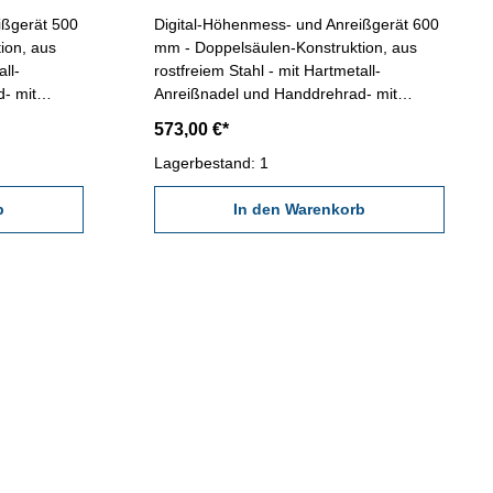
ißgerät 500
Digital-Höhenmess- und Anreißgerät 600
ion, aus
mm - Doppelsäulen-Konstruktion, aus
ll-
rostfreiem Stahl - mit Hartmetall-
- mit
Anreißnadel und Handdrehrad- mit
d Preset-
EIN/AUS-, mm/inch-, Null- und Preset-
573,00 €*
0,0005"
Taste - Ablesung: 0,01 mm / 0,0005"
Messbereich: 600 mm
Lagerbestand: 1
b
In den Warenkorb