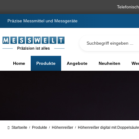
springen
Zur Hauptnavigation springen
Telefonisc
Präzise Messmittel und Messgeräte
Home
Produkte
Angebote
Neuheiten
We
Startseite
Produkte
Höhenreißer
Höhenreißer digital mit Doppelsäul
/
/
/