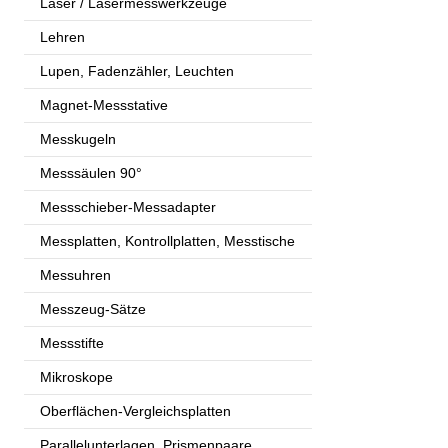
Laser / Lasermesswerkzeuge
Lehren
Lupen, Fadenzähler, Leuchten
Magnet-Messstative
Messkugeln
Messsäulen 90°
Messschieber-Messadapter
Messplatten, Kontrollplatten, Messtische
Messuhren
Messzeug-Sätze
Messstifte
Mikroskope
Oberflächen-Vergleichsplatten
Parallelunterlagen, Prismenpaare