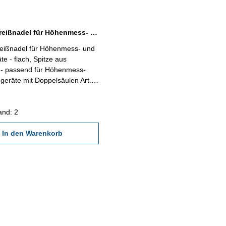
Ersatz-Anreißnadel für Höhenmess- und Anreißgeräte mit Doppelsäulen
reißnadel für Höhenmess- und
te - flach, Spitze aus
 - passend für Höhenmess-
geräte mit Doppelsäulen Art.-
5.- 206.047 und 219.066 -
and: 2
In den Warenkorb