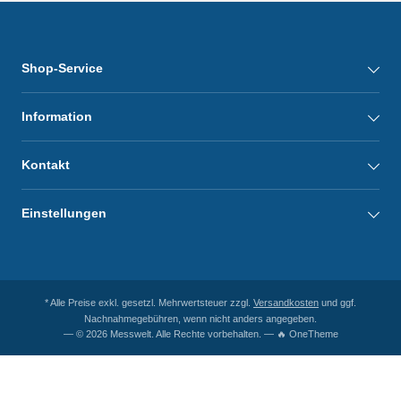
Shop-Service
Information
Kontakt
Einstellungen
* Alle Preise exkl. gesetzl. Mehrwertsteuer zzgl.
Versandkosten
und ggf.
Nachnahmegebühren, wenn nicht anders angegeben.
— © 2026 Messwelt. Alle Rechte vorbehalten. — 🔥 OneTheme