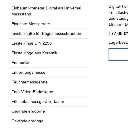
Digital-Ti
Einbaumikrometer Digital als Universal
- mit flac
Messstand
und staub
Einrichte-Messgeräte
16 mm - Di
ABS/INC-,
Einstellmaße für Bügelmessschrauben
177,00 €*
Messeinsä
Auswechsel
Lagerbest
Einstellringe DIN 2250
0,001 mm- 
Einstellringe aus Keramik
Messberei
0,005 mm 
Endmaße
Entfernungsmesser
Feuchtemessgeräte
Foto-Video-Endoskope
Fühlhebelmessgeräte, Taster
Gewindelehrdorne
Gewindelehrringe