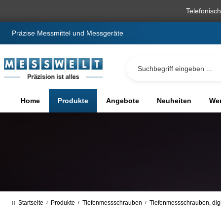
springen
Zur Hauptnavigation springen
Telefonisc
Präzise Messmittel und Messgeräte
Home
Produkte
Angebote
Neuheiten
We
Startseite
Produkte
Tiefenmessschrauben
Tiefenmessschrauben, digi
/
/
/