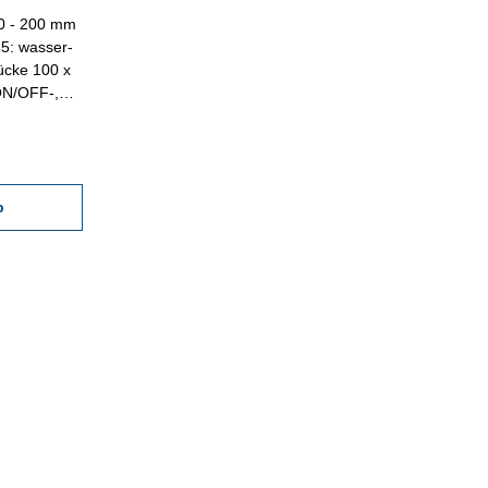
 0 - 200 mm
65: wasser-
ücke 100 x
 ON/OFF-,
te -
faches
 Ablesung:
ten
auigkeit:
b