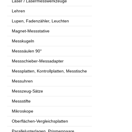
Laser / Lasermesswerkzeuge
Lehren
Lupen, Fadenzähler, Leuchten
Magnet-Messstative
Messkugeln
Messsäulen 90°
Messschieber-Messadapter
Messplatten, Kontrollplatten, Messtische
Messuhren
Messzeug-Sätze
Messstifte
Mikroskope
Oberflächen-Vergleichsplatten
Parallelunterlagen, Prismenpaare