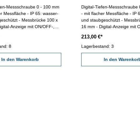
efen-Messschraube 0 - 100 mm
Digital-Tiefen-Messschraube
her Messfläche - IP 65: wasser-
- mit flacher Messfläche - IP 
geschützt - Messbrücke 100 x
und staubgeschützt - Messbr
gital-Anzeige mit ON/OFF-,
16 mm - Digital-Anzeige mit
 UNIT- und SET-Taste -
ABS/INC-, UNIT- und SET-Tas
213,00 €*
tze Ø 4,5 mm (einfaches
Messeinsätze Ø 4,5 mm (ein
n) - mit Ratsche - Ablesung:
and: 8
Auswechseln) - mit Ratsche -
Lagerbestand: 3
im Behältnis / Kasten
0,001 mm- im Behältnis / Kas
ch: 0 - 100 mm Genauigkeit:
In den Warenkorb
Messbereich: 0 - 200 mm Gen
In den Warenkor
Messstangen: 4
0,006 mm Messstangen: 8