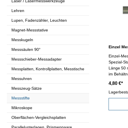
Laser / Lasermesswerkzeuge
Lehren
Lupen, Fadenzähler, Leuchten
Magnet-Messstative
Messkugeln
Einzel Me
Messsäulen 90°
Einzel-Mes
Messschieber-Messadapter
Spezial-St
Länge 50 
Messplatten, Kontrollplatten, Messtische
im Behält
Messuhren
4,80 €*
Messzeug-Sätze
Lagerbest
Messstifte
Mikroskope
Oberflächen-Vergleichsplatten
Parallelunterlagen, Prismenpaare