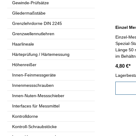
Gewinde-Prüfsätze
Gliedermaßstäbe
Grenzlehrdorne DIN 2245
Einzel Me
Grenzwellennutlehren
Einzel-Mes
Spezial-St
Haarlineale
Länge 50 
Härteprüfung / Härtemessung
im Behält
Höhenreißer
4,80 €*
Innen-Feinmessgeräte
Lagerbest
Innenmessschrauben
Innen-Nuten-Messschieber
Interfaces für Messmittel
Kontrolldorne
Kontroll-Schraubstöcke