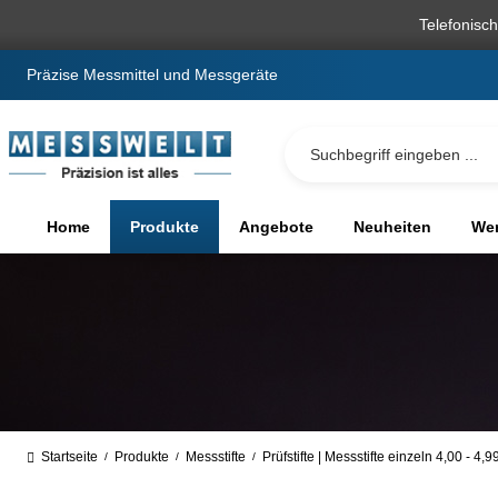
springen
Zur Hauptnavigation springen
Telefonisc
Präzise Messmittel und Messgeräte
Home
Produkte
Angebote
Neuheiten
We
Startseite
Produkte
Messstifte
Prüfstifte | Messstifte einzeln 4,00 - 4,
/
/
/