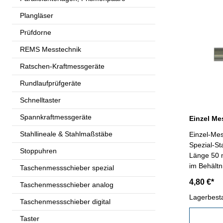
Plangläser
Prüfdorne
REMS Messtechnik
Ratschen-Kraftmessgeräte
Rundlaufprüfgeräte
Schnelltaster
Spannkraftmessgeräte
Einzel Me
Stahllineale & Stahlmaßstäbe
Einzel-Mes
Spezial-St
Stoppuhren
Länge 50 
im Behält
Taschenmessschieber spezial
4,80 €*
Taschenmessschieber analog
Lagerbest
Taschenmessschieber digital
Taster