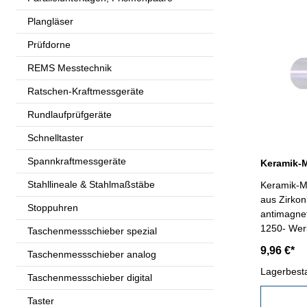
Plangläser
Prüfdorne
REMS Messtechnik
Ratschen-Kraftmessgeräte
Rundlaufprüfgeräte
Schnelltaster
Spannkraftmessgeräte
Stahllineale & Stahlmaßstäbe
Keramik-Me
aus Zirkon
Stoppuhren
antimagnet
1250- Wer
Taschenmessschieber spezial
mm- Genau
9,96 €*
Taschenmessschieber analog
Kunststoff
Lagerbest
Taschenmessschieber digital
Taster