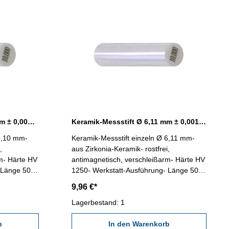
Keramik-Messstift Ø 6,10 mm ± 0,0015 mm
Keramik-Messstift Ø 6,11 mm ± 0,0015 mm
 6,10 mm-
Keramik-Messstift einzeln Ø 6,11 mm-
,
aus Zirkonia-Keramik- rostfrei,
m- Härte HV
antimagnetisch, verschleißarm- Härte HV
 Länge 50
1250- Werkstatt-Ausführung- Länge 50
mm- in
mm- Genauigkeit < ± 0,0015 mm- in
9,96 €*
Kunststoff-Dose
Lagerbestand: 1
b
In den Warenkorb