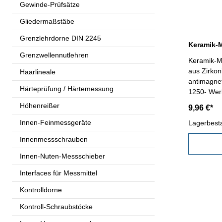
Gewinde-Prüfsätze
Gliedermaßstäbe
Grenzlehrdorne DIN 2245
Grenzwellennutlehren
Keramik-Me
aus Zirkon
Haarlineale
antimagnet
Härteprüfung / Härtemessung
1250- Wer
mm- Genau
Höhenreißer
9,96 €*
Kunststoff
Innen-Feinmessgeräte
Lagerbest
Innenmessschrauben
Innen-Nuten-Messschieber
Interfaces für Messmittel
Kontrolldorne
Kontroll-Schraubstöcke