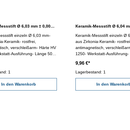
Keramik-Messstift Ø 6,03 mm ± 0,0015 mm
ssstift einzeln Ø 6,03 mm-
Keramik-Messstift einzeln Ø
ia-Keramik- rostfrei,
aus Zirkonia-Keramik- rostfrei
isch, verschleißarm- Härte HV
antimagnetisch, verschleißar
kstatt-Ausführung- Länge 50
1250- Werkstatt-Ausführung-
igkeit < ± 0,0015 mm- in
mm- Genauigkeit < ± 0,0015 
9,96 €*
-Dose
Kunststoff-Dose
and: 1
Lagerbestand: 1
In den Warenkorb
In den Warenkor