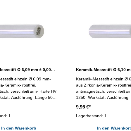
Keramik-Messstift Ø 6,09 mm ± 0,0015 mm
ssstift einzeln Ø 6,09 mm-
Keramik-Messstift einzeln Ø
ia-Keramik- rostfrei,
aus Zirkonia-Keramik- rostfrei
isch, verschleißarm- Härte HV
antimagnetisch, verschleißar
kstatt-Ausführung- Länge 50
1250- Werkstatt-Ausführung-
igkeit < ± 0,0015 mm- in
mm- Genauigkeit < ± 0,0015 
9,96 €*
-Dose
Kunststoff-Dose
and: 1
Lagerbestand: 1
In den Warenkorb
In den Warenkor