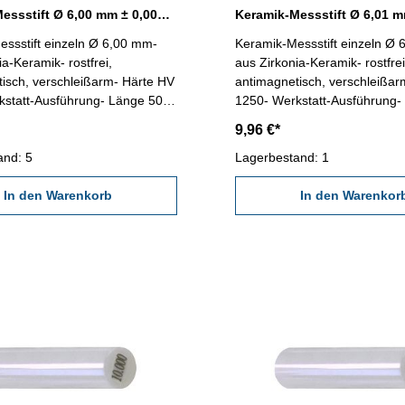
Keramik-Messstift Ø 6,00 mm ± 0,0015 mm
ssstift einzeln Ø 6,00 mm-
Keramik-Messstift einzeln Ø
ia-Keramik- rostfrei,
aus Zirkonia-Keramik- rostfrei
isch, verschleißarm- Härte HV
antimagnetisch, verschleißar
kstatt-Ausführung- Länge 50
1250- Werkstatt-Ausführung-
igkeit < ± 0,0015 mm- in
mm- Genauigkeit < ± 0,0015 
9,96 €*
-Dose
Kunststoff-Dose
and: 5
Lagerbestand: 1
In den Warenkorb
In den Warenkor