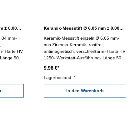
Keramik-Messstift Ø 6,04 mm ± 0,0015 mm
Keramik-Messstift Ø 6,05 mm ± 0,0015 mm
 6,04 mm-
Keramik-Messstift einzeln Ø 6,05 mm-
,
aus Zirkonia-Keramik- rostfrei,
m- Härte HV
antimagnetisch, verschleißarm- Härte HV
 Länge 50
1250- Werkstatt-Ausführung- Länge 50
mm- in
mm- Genauigkeit < ± 0,0015 mm- in
9,96 €*
Kunststoff-Dose
Lagerbestand: 1
b
In den Warenkorb