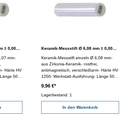
Keramik-Messstift Ø 6,07 mm ± 0,0015 mm
Keramik-Messstift Ø 6,08 mm ± 0,0015 mm
 6,07 mm-
Keramik-Messstift einzeln Ø 6,08 mm-
,
aus Zirkonia-Keramik- rostfrei,
m- Härte HV
antimagnetisch, verschleißarm- Härte HV
 Länge 50
1250- Werkstatt-Ausführung- Länge 50
mm- in
mm- Genauigkeit < ± 0,0015 mm- in
9,96 €*
Kunststoff-Dose
Lagerbestand: 1
b
In den Warenkorb