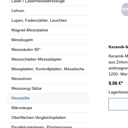
Laser / Lasermesswerkzeuge
Lehren
Lupen, Fadenzähler, Leuchten
Magnet-Messstative
Messkugeln
Messsäulen 90°
Keramik-Me
Messschieber-Messadapter
aus Zirkon
antimagnet
Messplatten, Kontrollplatten, Messtische
1250- Wer
Messuhren
mm- Genau
9,96 €*
Kunststoff
Messzeug-Sätze
Lagerbest
Messstifte
Mikroskope
Oberflächen-Vergleichsplatten
Parallelunterlagen, Prismenpaare