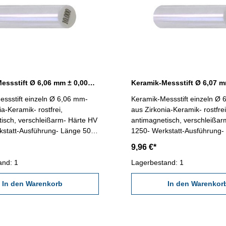
Keramik-Messstift Ø 6,06 mm ± 0,0015 mm
ssstift einzeln Ø 6,06 mm-
Keramik-Messstift einzeln Ø
ia-Keramik- rostfrei,
aus Zirkonia-Keramik- rostfrei
isch, verschleißarm- Härte HV
antimagnetisch, verschleißar
kstatt-Ausführung- Länge 50
1250- Werkstatt-Ausführung-
igkeit < ± 0,0015 mm- in
mm- Genauigkeit < ± 0,0015 
9,96 €*
-Dose
Kunststoff-Dose
and: 1
Lagerbestand: 1
In den Warenkorb
In den Warenkor