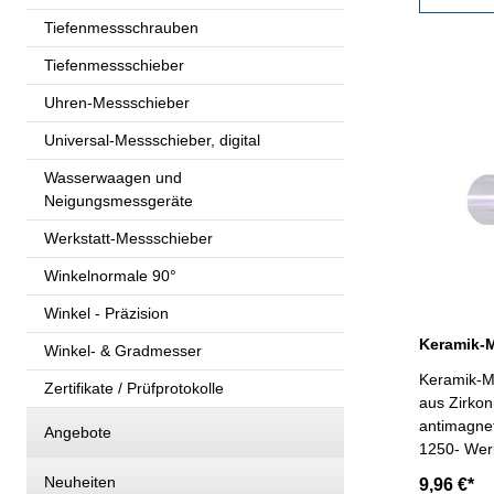
Tiefenmessschrauben
Tiefenmessschieber
Uhren-Messschieber
Universal-Messschieber, digital
Wasserwaagen und
Neigungsmessgeräte
Werkstatt-Messschieber
Winkelnormale 90°
Winkel - Präzision
Winkel- & Gradmesser
Keramik-Me
Zertifikate / Prüfprotokolle
aus Zirkon
antimagnet
Angebote
1250- Wer
mm- Genau
Neuheiten
9,96 €*