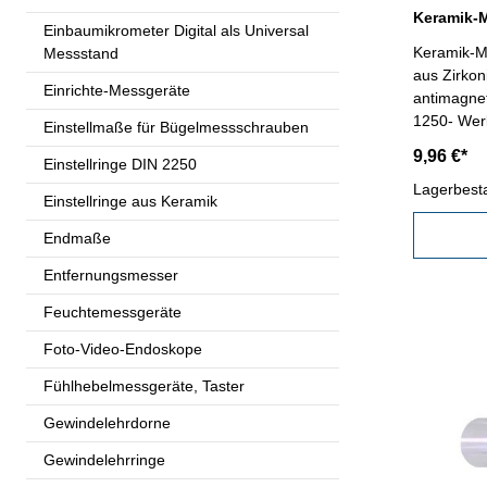
Einbaumikrometer Digital als Universal
Keramik-Me
Messstand
aus Zirkon
Einrichte-Messgeräte
antimagnet
1250- Wer
Einstellmaße für Bügelmessschrauben
mm- Genau
9,96 €*
Einstellringe DIN 2250
Kunststoff
Lagerbest
Einstellringe aus Keramik
Endmaße
Entfernungsmesser
Feuchtemessgeräte
Foto-Video-Endoskope
Fühlhebelmessgeräte, Taster
Gewindelehrdorne
Gewindelehrringe