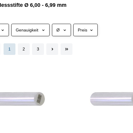
essstifte Ø 6,00 - 6,99 mm
Genauigkeit
Ø
Preis
1
2
3