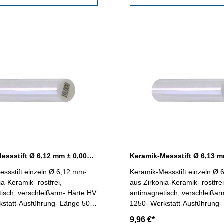
Keramik-Messstift Ø 6,12 mm ± 0,0015 mm
ssstift einzeln Ø 6,12 mm-
Keramik-Messstift einzeln Ø
ia-Keramik- rostfrei,
aus Zirkonia-Keramik- rostfrei
isch, verschleißarm- Härte HV
antimagnetisch, verschleißar
kstatt-Ausführung- Länge 50
1250- Werkstatt-Ausführung-
igkeit < ± 0,0015 mm- in
mm- Genauigkeit < ± 0,0015 
9,96 €*