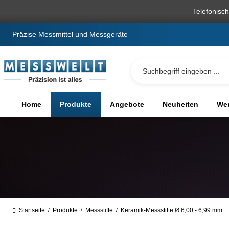
springen
Zur Hauptnavigation springen
Telefonisc
Präzise Messmittel und Messgeräte
Home
Produkte
Angebote
Neuheiten
We
Startseite
Produkte
Messstifte
Keramik-Messstifte Ø 6,00 - 6,99 mm
/
/
/