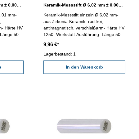
Keramik-Messstift Ø 6,01 mm ± 0,0015 mm
Keramik-Messstift Ø 6,02 mm ± 0,0015 mm
 6,01 mm-
Keramik-Messstift einzeln Ø 6,02 mm-
,
aus Zirkonia-Keramik- rostfrei,
m- Härte HV
antimagnetisch, verschleißarm- Härte HV
 Länge 50
1250- Werkstatt-Ausführung- Länge 50
mm- in
mm- Genauigkeit < ± 0,0015 mm- in
9,96 €*
Kunststoff-Dose
Lagerbestand: 1
b
In den Warenkorb