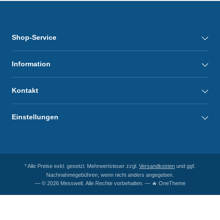
Shop-Service
Information
Kontakt
Einstellungen
* Alle Preise exkl. gesetzl. Mehrwertsteuer zzgl.
Versandkosten
und ggf.
Nachnahmegebühren, wenn nicht anders angegeben.
— © 2026 Messwelt. Alle Rechte vorbehalten. — 🔥 OneTheme