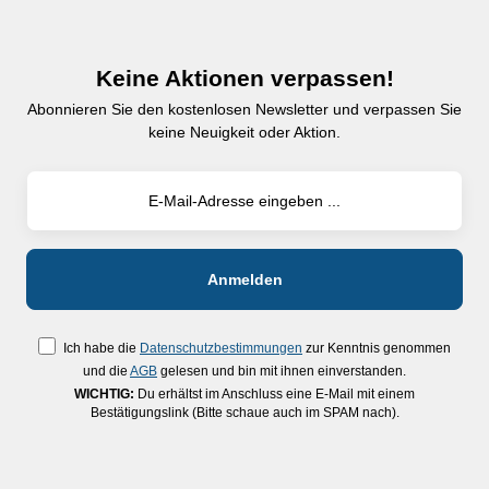
Säule 240 x ø 25 mm,
Aufnahme ø 76 mm -
Beleuchtung: regelbare LED
Keine Aktionen verpassen!
Beleuchtung für Auf- und
Abonnieren Sie den kostenlosen Newsletter und verpassen Sie
Durchlicht, 3 W
keine Neuigkeit oder Aktion.
Ich habe die
Datenschutzbestimmungen
zur Kenntnis genommen
und die
AGB
gelesen und bin mit ihnen einverstanden.
WICHTIG:
Du erhältst im Anschluss eine E-Mail mit einem
Bestätigungslink (Bitte schaue auch im SPAM nach).