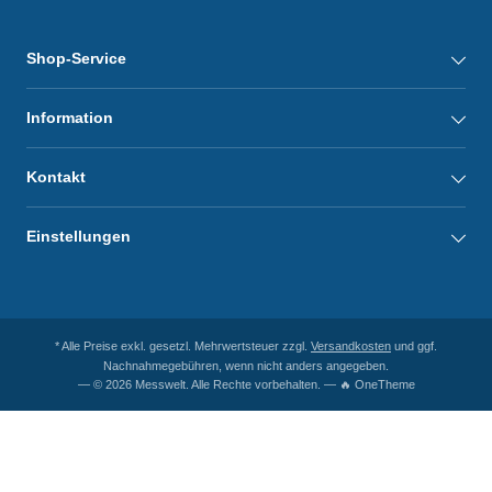
Shop-Service
Information
Kontakt
Einstellungen
* Alle Preise exkl. gesetzl. Mehrwertsteuer zzgl.
Versandkosten
und ggf.
Nachnahmegebühren, wenn nicht anders angegeben.
— © 2026 Messwelt. Alle Rechte vorbehalten. — 🔥 OneTheme