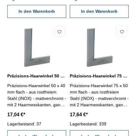
In den Warenkorb
In den Warenkorb
Präzisions-Haarwinkel 50 x 40 mm flach DIN 875/00
Präzisions-Haarwinkel 75 x 50 mm flach DIN 875/00
Präzisions-Haarwinkel 50 x 40
Präzisions-Haarwinkel 75 x 50
mm flach - aus rostfreiem
mm flach - aus rostfreiem
Stahl (INOX) - mattverchromt -
Stahl (INOX) - mattverchromt -
mit 2 Haarmesskanten, ganz
mit 2 Haarmesskanten, ganz
gehärtet - Genauigkeit DIN
gehärtet - Genauigkeit DIN
17,04 €*
17,64 €*
875/00 - im Behältnis/Kasten
875/00 - im Behältnis/Kasten
Abmessung : 50 x 40 mm
Lagerbestand: 37
Abmessung : 75 x 50 mm
Lagerbestand: 339