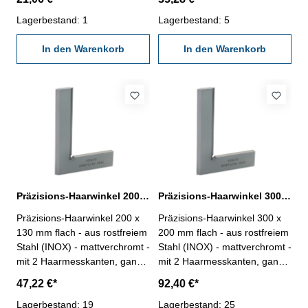
875/00 - im Behältnis/Kasten
875/00 - im Behältnis/Kasten
Abmessung : 100 x 70 mm
Lagerbestand: 1
Abmessung : 150 x 100 mm
Lagerbestand: 5
In den Warenkorb
In den Warenkorb
Präzisions-Haarwinkel 200 x 130 mm flach DIN 875/00
Präzisions-Haarwinkel 300 x 200 mm flach DIN 875/00
Präzisions-Haarwinkel 200 x
Präzisions-Haarwinkel 300 x
130 mm flach - aus rostfreiem
200 mm flach - aus rostfreiem
Stahl (INOX) - mattverchromt -
Stahl (INOX) - mattverchromt -
mit 2 Haarmesskanten, ganz
mit 2 Haarmesskanten, ganz
gehärtet - Genauigkeit DIN
gehärtet - Genauigkeit DIN
47,22 €*
92,40 €*
875/00 - im Behältnis/Kasten
875/00 - im Behältnis/Kasten
Abmessung : 200 x 130 mm
Lagerbestand: 19
Abmessung : 300 x 200 mm
Lagerbestand: 25