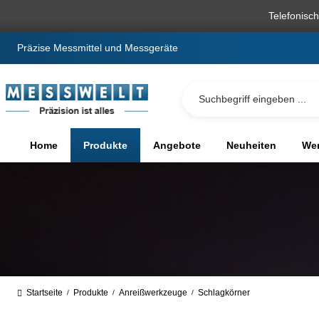
springen
Zur Hauptnavigation springen
Telefonisc
Präzise Messmittel und Messgeräte
Home
Produkte
Angebote
Neuheiten
We
Startseite
Produkte
Anreißwerkzeuge
Schlagkörner
/
/
/