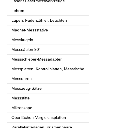
Laser / Lasermesswerkzeuge
Lehren
Lupen, Fadenzähler, Leuchten
Magnet-Messstative
Messkugeln
Messsäulen 90°
Messschieber-Messadapter
Messplatten, Kontrollplatten, Messtische
Messuhren
Messzeug-Sätze
Messstifte
Mikroskope
Oberflächen-Vergleichsplatten
Parallelunterlagen, Prismenpaare