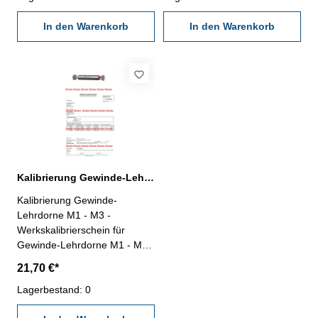
erstellt durch ein
erstellt durch ein
Kalibrierlabor- nach den
In den Warenkorb
Kalibrierlabor- nach den
In den Warenkorb
gültigen Vorschriften von
gültigen Vorschriften von
VDI/VDE/DGQ 2618 oder
VDI/VDE/DGQ 2618 oder
nach angegebenen
nach angegebenen
Werksnormen
Werksnormen
Kalibrierung Gewinde-Lehrdorne M1 - M3 6H
Kalibrierung Gewinde-
Lehrdorne M1 - M3 -
Werkskalibrierschein für
Gewinde-Lehrdorne M1 - M3,
Toleranz 6H, für
21,70 €*
Gewindelehrdorne mit
Regelgewinde / Feingewinde -
Lagerbestand: 0
erstellt durch ein