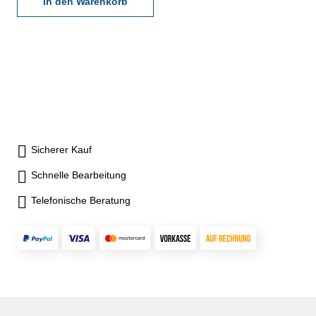
Kalibrierlabor- nach den
In den Warenkorb
gültigen Vorschriften von
VDI/VDE/DGQ 2618 oder
nach angegebenen
Werksnormen
Sicherer Kauf
Schnelle Bearbeitung
Telefonische Beratung