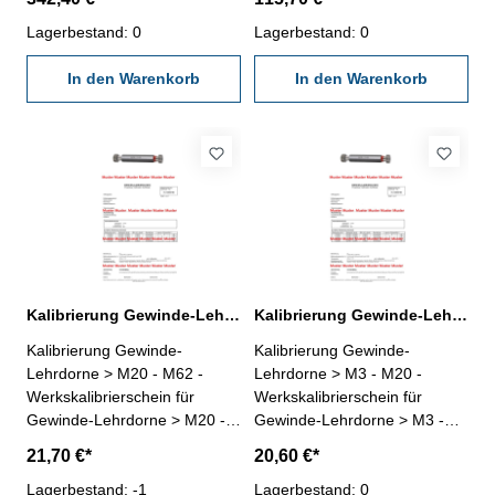
Toleranz 6H - erstellt durch ein
6H - erstellt durch ein
Kalibrierlabor- nach den
Lagerbestand: 0
Kalibrierlabor- nach den
Lagerbestand: 0
gültigen Vorschriften von
gültigen Vorschriften von
VDI/VDE/DGQ 2618 oder
In den Warenkorb
VDI/VDE/DGQ 2618 oder
In den Warenkorb
nach angegebenen
nach angegebenen
Werksnormen
Werksnormen
Kalibrierung Gewinde-Lehrdorne > M20 - M62 6H
Kalibrierung Gewinde-Lehrdorne > M3 - M20 6H
Kalibrierung Gewinde-
Kalibrierung Gewinde-
Lehrdorne > M20 - M62 -
Lehrdorne > M3 - M20 -
Werkskalibrierschein für
Werkskalibrierschein für
Gewinde-Lehrdorne > M20 -
Gewinde-Lehrdorne > M3 -
M62, Toleranz 6H, für
M20, Toleranz 6H, für
21,70 €*
20,60 €*
Gewindelehrdorne mit
Gewindelehrdorne mit
Regelgewinde / Feingewinde -
Lagerbestand: -1
Regelgewinde / Feingewinde -
Lagerbestand: 0