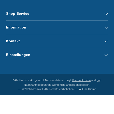
Shop-Service
Information
Kontakt
Einstellungen
* Alle Preise exkl. gesetzl. Mehrwertsteuer zzgl.
Versandkosten
und ggf.
Nachnahmegebühren, wenn nicht anders angegeben.
— © 2026 Messwelt. Alle Rechte vorbehalten. — 🔥 OneTheme