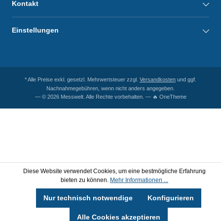
Kontakt
Einstellungen
* Alle Preise exkl. gesetzl. Mehrwertsteuer zzgl.
Versandkosten
und ggf.
Nachnahmegebühren, wenn nicht anders angegeben.
— © 2026 Messwelt. Alle Rechte vorbehalten. — 🔥 OneTheme
Diese Website verwendet Cookies, um eine bestmögliche Erfahrung
bieten zu können.
Mehr Informationen ...
Nur technisch notwendige
Konfigurieren
Alle Cookies akzeptieren