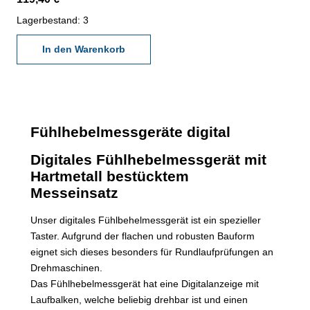
Messrichtung - mit
Schwalbenschwanzführungen
Lagerbestand: 3
für Einspannschaft Ø 6 mm
und Ø 8 mm (inkl.) -
In den Warenkorb
Digitalanzeige mit Laufbalken,
beliebig drehbar - Ablesung
0,001 mm- mit Mode-, Set-
und Data-Taste -
Messmethode: Standard,
Fühlhebelmessgeräte digital
Maximum, Minimum und
Differenzfeld - im
Digitales Fühlhebelmessgerät
mit
Behältnis/Kasten -
Hartmetall bestücktem
Messbereich: ± 0,5 mm -
Messeinsatz
Genauigkeit: 0,02 mm
Unser digitales Fühlbehelmessgerät ist ein spezieller
Taster. Aufgrund der flachen und robusten Bauform
eignet sich dieses besonders für Rundlaufprüfungen an
Drehmaschinen.
Das Fühlhebelmessgerät hat eine Digitalanzeige mit
Laufbalken, welche beliebig drehbar ist und einen