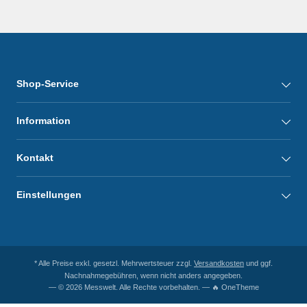
Shop-Service
Information
Kontakt
Einstellungen
* Alle Preise exkl. gesetzl. Mehrwertsteuer zzgl.
Versandkosten
und ggf.
Nachnahmegebühren, wenn nicht anders angegeben.
— © 2026 Messwelt. Alle Rechte vorbehalten. — 🔥 OneTheme