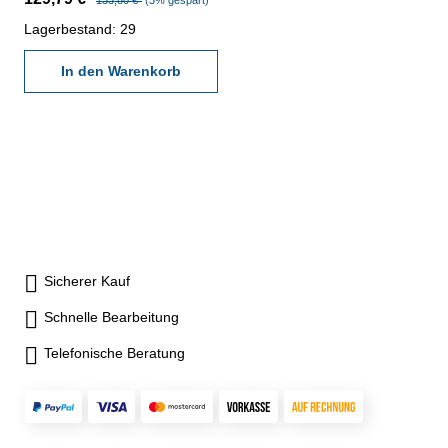
133,80 €*
(3% gespart)
- Messuhr 0 - 3 mm, Ablesung
0,01 mm - Aufnahme 10 mm -
Lagerbestand: 29
im Behältnis / Kasten
In den Warenkorb
Sicherer Kauf
Schnelle Bearbeitung
Telefonische Beratung