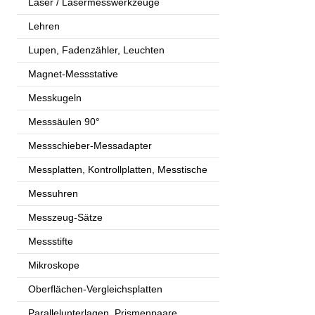
Laser / Lasermesswerkzeuge
Lehren
Lupen, Fadenzähler, Leuchten
Magnet-Messstative
Messkugeln
Messsäulen 90°
Messschieber-Messadapter
Messplatten, Kontrollplatten, Messtische
Messuhren
Messzeug-Sätze
Messstifte
Mikroskope
Oberflächen-Vergleichsplatten
Parallelunterlagen, Prismenpaare