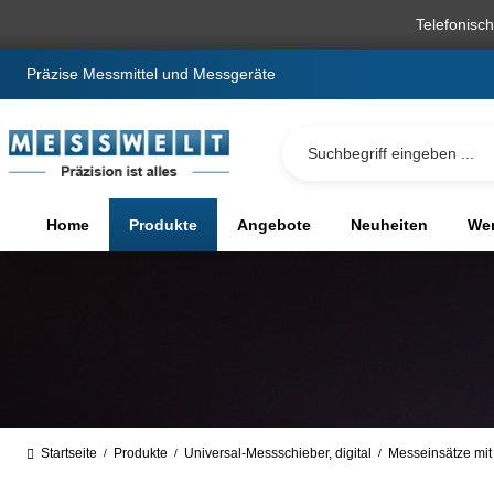
springen
Zur Hauptnavigation springen
Telefonisc
Präzise Messmittel und Messgeräte
Home
Produkte
Angebote
Neuheiten
We
Startseite
Produkte
Universal-Messschieber, digital
Messeinsätze mit 
/
/
/