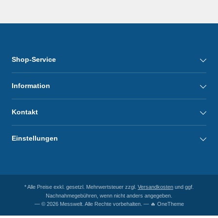
Shop-Service
Information
Kontakt
Einstellungen
* Alle Preise exkl. gesetzl. Mehrwertsteuer zzgl.
Versandkosten
und ggf.
Nachnahmegebühren, wenn nicht anders angegeben.
— © 2026 Messwelt. Alle Rechte vorbehalten. — 🔥 OneTheme