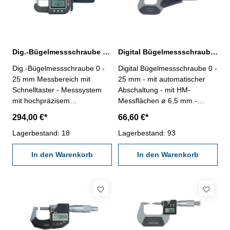
50 - 75 mm
75 - 100 mm
Dig.-Bügelmessschraube mit Schnelltaster 0 - 25 mm Messbereich
Digital Bügelmessschraube 0 - 25 mm DIN 863
Dig.-Bügelmessschraube 0 -
Digital Bügelmessschraube 0 -
25 mm Messbereich mit
25 mm - mit automatischer
Schnelltaster - Messsystem
Abschaltung - mit HM-
mit hochpräzisem
Messflächen ø 6,5 mm -
Glasmaßstab- mit HM-
Digital-Anzeige mit
294,00 €*
66,60 €*
Messspindel Ø 6,5 mm-
ON/OFF/SET- und
Spindelsteigung 10 mm/U- mit
Lagerbestand: 18
ABS/INC/UNIT-Taste - mit
Lagerbestand: 93
Schnellmesstaster, Messweg
Friktionskupplung - Ablesung
3 mm- Anzeige mit
In den Warenkorb
0,001 mm, Genauigkeit DIN
In den Warenkorb
Laufbalken- Ablesung 0,001
863 - im Behältnis/Kasten
mm- Genauigkeit 0,002 mm-
Messbereich 0 - 25 mm
mit EIN/AUS-, Null-, M-, Hold-
und Daten-Taster- Messkraft 5
- 10 N- mit wiederaufladbarer
Lithium-Batterie (ladbar über