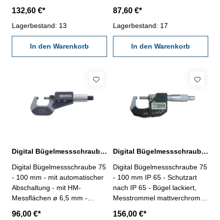
mit HM-Messflächen ø 6,5
Digital-Anzeige mit ON/OFF-,
132,60 €*
87,60 €*
mm - Digital-Anzeige mit
SET-, DATA-, mm/inch/0-
ON/0-, mm/inch-, ABS- und
Lagerbestand: 13
Taste - mit Datenausgang RB
Lagerbestand: 17
HOLD-Taste - mit
6 - Ablesung: 0,001 mm -
Datenausgang RB 4 - mit
In den Warenkorb
Genauigkeit DIN 863 - mit
In den Warenkorb
Ratsche - Ablesung 0,001
Einstellmaß - im
mm, Genauigkeit DIN 863 -
Behältnis/Kasten Messbereich
mit Einstellmaß - im
50 - 75 mm
Behältnis/Kasten Messbereich
50 - 75 mm
Digital Bügelmessschraube 75 - 100 mm DIN 863
Digital Bügelmessschraube 75 - 100 mm IP 65 DIN 863
Digital Bügelmessschraube 75
Digital Bügelmessschraube 75
- 100 mm - mit automatischer
- 100 mm IP 65 - Schutzart
Abschaltung - mit HM-
nach IP 65 - Bügel lackiert,
Messflächen ø 6,5 mm -
Messtrommel mattverchromt -
Digital-Anzeige mit
mit HM-Messflächen ø 6,5
96,00 €*
156,00 €*
ON/OFF/SET- und
mm - Digital-Anzeige mit