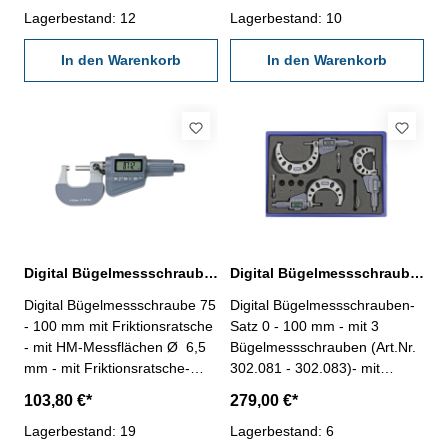
ABS/INC/UNIT-Taste - mit
Lagerbestand: 12
ON/0-, mm/inch-, ABS- und
Lagerbestand: 10
Friktionskupplung - Ablesung
HOLD-Taste - mit
0,001 mm, Genauigkeit DIN
In den Warenkorb
Datenausgang RB 4 - mit
In den Warenkorb
863 - mit Einstellmaß - im
Ratsche - Ablesung 0,001
Behältnis/Kasten Messbereich
mm, Genauigkeit DIN 863 -
75 - 100 mm
mit Einstellmaß - im
Behältnis/Kasten Messbereich
75 - 100 mm
Digital Bügelmessschraube 75 - 100 mm mit Friktionsratsche DIN 862
Digital Bügelmessschrauben-Satz 0 - 100 mm mit Friktionsratsche
Digital Bügelmessschraube 75
Digital Bügelmessschrauben-
- 100 mm mit Friktionsratsche
Satz 0 - 100 mm - mit 3
- mit HM-Messflächen Ø 6,5
Bügelmessschrauben (Art.Nr.
mm - mit Friktionsratsche-
302.081 - 302.083)- mit
Digital-Anzeige mit ON/OFF-,
Friktionsratsche Messweg 35
103,80 €*
279,00 €*
SET-, DATA-, mm/inch/0-
mm- Digital-Anzeige mit
Taste - mit Datenausgang RB
Lagerbestand: 19
ON/OFF/SET-, DATA-,
Lagerbestand: 6