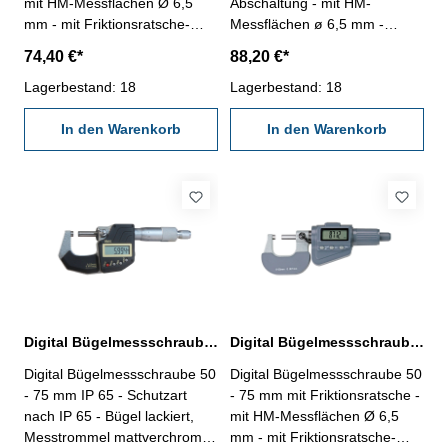
mit HM-Messflächen Ø 6,5
Abschaltung - mit HM-
mm - mit Friktionsratsche-
Messflächen ø 6,5 mm -
Digital-Anzeige mit ON/OFF-,
Digital-Anzeige mit
74,40 €*
88,20 €*
SET-, DATA-, mm/inch/0-
ON/OFF/SET- und
Taste - mit Datenausgang RB
Lagerbestand: 18
ABS/INC/UNIT-Taste - mit
Lagerbestand: 18
6 - Ablesung: 0,001 mm -
Friktionskupplung - Ablesung
Genauigkeit DIN 863 - mit
In den Warenkorb
0,001 mm, Genauigkeit DIN
In den Warenkorb
Einstellmaß - im
863 - mit Einstellmaß - im
Behältnis/Kasten Messbereich
Behältnis/Kasten Messbereich
25 - 50 mm
50 - 75 mm
Digital Bügelmessschraube 50 - 75 mm IP 65 DIN 863
Digital Bügelmessschraube 50 - 75 mm mit Friktionsratsche DIN 863
Digital Bügelmessschraube 50
Digital Bügelmessschraube 50
- 75 mm IP 65 - Schutzart
- 75 mm mit Friktionsratsche -
nach IP 65 - Bügel lackiert,
mit HM-Messflächen Ø 6,5
Messtrommel mattverchromt -
mm - mit Friktionsratsche-