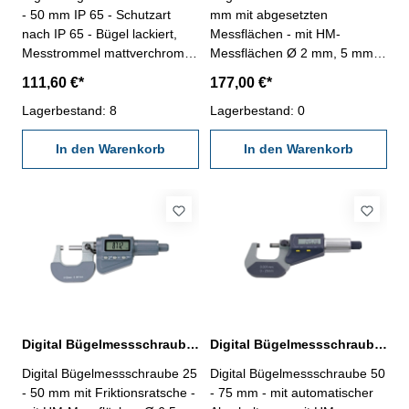
- 50 mm IP 65 - Schutzart
mm mit abgesetzten
nach IP 65 - Bügel lackiert,
Messflächen - mit HM-
Messtrommel mattverchromt -
Messflächen Ø 2 mm, 5 mm
mit HM-Messflächen ø 6,5
lang- Bügel lackiert,
111,60 €*
177,00 €*
mm - Digital-Anzeige mit
Spindelsteigung 0,5 mm-
ON/0-, mm/inch-, ABS- und
Lagerbestand: 8
Digital-Anzeige mit ON/OFF-,
Lagerbestand: 0
HOLD-Taste - mit
ABS/INC-, UNIT- und SET-
Datenausgang RB 4 - mit
In den Warenkorb
Taste- mit Datenausgang RB
In den Warenkorb
Ratsche - Ablesung 0,001
4.1- Ablesung 0,001 mm /
mm, Genauigkeit DIN 863 -
0,00005"- Genauigkeit 0,005-
mit Einstellmaß - im
mit Ratsche- mit Einstellmaß-
Behältnis/Kasten Messbereich
im Behältnis/Kasten
25 - 50 mm
Messbereich 25 - 50 mm
Spitze ø 2 x 5 mm
Digital Bügelmessschraube 25 - 50 mm mit Friktionsratsche DIN 863
Digital Bügelmessschraube 50 - 75 mm DIN 863
Digital Bügelmessschraube 25
Digital Bügelmessschraube 50
- 50 mm mit Friktionsratsche -
- 75 mm - mit automatischer