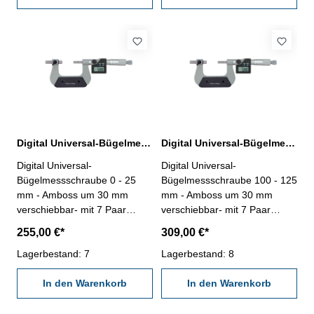
ON/OFF-, ABS/INC-, UNIT-
Taste- mit Datenausgang RB
und SET-Taste- mit
4.1- Bügel lackiert,
Datenausgang RB 4.1- im
Messtrommel mattverchromt-
Behältnis/Kasten -
mit Ratsche- im Behältnis /
Messbereich 0 - 25 mm
Kasten Messbereich 0 - 25
mm
Digital Universal-Bügelmessschraube 0 - 25 mm mit verschiebbarem Amboss
Digital Universal-Bügelmessschraube 100 - 125 mm mit verschiebbarem Amboss
Digital Universal-
Digital Universal-
Bügelmessschraube 0 - 25
Bügelmessschraube 100 - 125
mm - Amboss um 30 mm
mm - Amboss um 30 mm
verschiebbar- mit 7 Paar
verschiebbar- mit 7 Paar
Spezial-Messeinsätzen, Ø 5
Spezial-Messeinsätzen, Ø 5
255,00 €*
309,00 €*
mm- Messspindel Ø 6,5 mm-
mm- Messspindel Ø 6,5 mm-
Bügel lackiert und
Lagerbestand: 7
Bügel lackiert und
Lagerbestand: 8
Messtrommel
Messtrommel
mattverchromt- Messgenauigk
In den Warenkorb
mattverchromt- Messgenauigk
In den Warenkorb
eit nach Werksnorm- im
eit nach Werksnorm- im
Behältnis / Kasten- Ablesung
Behältnis / Kasten- Ablesung