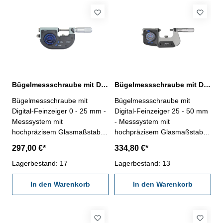
Bügelmessschraube mit Digital-Feinzeiger 0 - 25 mm Messbereich
Bügelmessschraube mit Digital-Feinzeiger 25 - 50 mm Messbereich
Bügelmessschraube mit
Bügelmessschraube mit
Digital-Feinzeiger 0 - 25 mm -
Digital-Feinzeiger 25 - 50 mm
Messsystem mit
- Messsystem mit
hochpräzisem Glasmaßstab-
hochpräzisem Glasmaßstab-
mit Digital-Feinzeiger, MB ±
mit Digital-Feinzeiger, MB ±
297,00 €*
334,80 €*
0,04 mm, Ablesung 0,0005
0,04 mm, Ablesung 0,0005
mm - Wiederholgenauigkeit
Lagerbestand: 17
mm - Wiederholgenauigkeit
Lagerbestand: 13
0,001 mm - Messspindel Ø
0,001 mm - Messspindel Ø
6,5 mm mit HM-Messflächen -
In den Warenkorb
6,5 mm mit HM-Messflächen -
In den Warenkorb
Messtrommel mattverchromt-
Messtrommel mattverchromt-
mit wiederaufladbarer Lithium-
mit wiederaufladbarer Lithium-
Batterie (ladbar über USB-
Batterie (ladbar über USB-