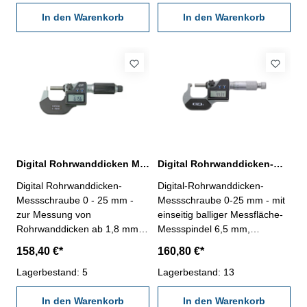
6 - Ablesung: 0,001 mm -
mm//inch/0-Taste - mit HM-
Genauigkeit DIN 863 - mit
In den Warenkorb
Messflächen Ø 6,5 mm- mit
In den Warenkorb
Einstellmaß - im
Datenausgang RB 6 -
Behältnis/Kasten Messbereich
Ablesung: 0,001 mm - im
75 - 100 mm
Behältnis/Kasten Einstellmaße
mm: 50 + 75 Messsbereiche
mm: 0 - 35 / 35 - 70 / 65 - 100
Digital Rohrwanddicken Messschraube Messung ab 1,8 mm 0 - 25 mm
Digital Rohrwanddicken-Messschraube 0-25 mm
Digital Rohrwanddicken-
Digital-Rohrwanddicken-
Messschraube 0 - 25 mm -
Messschraube 0-25 mm - mit
zur Messung von
einseitig balliger Messfläche-
Rohrwanddicken ab 1,8 mm-
Messspindel 6,5 mm,
Spindel mit HM-Messfläche-
Steigung 0,5 mm- Ablesung
158,40 €*
160,80 €*
Bügel lackiert- Messtrommel
0,001 mm / 0,00005''-
mattverchromt- mit Ratsche-
Lagerbestand: 5
Genauigkeit 0,004 mm-
Lagerbestand: 13
Ablesung 0,001 mm /
Digital-Anzeige mit ON/OFF-,
0,00005"- Digital-Anzeige mit
In den Warenkorb
ABS/INC-, UNIT- und SET-
In den Warenkorb