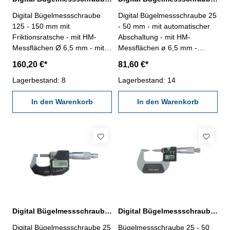
Digital Bügelmessschraube
Digital Bügelmessschraube 25
125 - 150 mm mit
- 50 mm - mit automatischer
Friktionsratsche - mit HM-
Abschaltung - mit HM-
Messflächen Ø 6,5 mm - mit
Messflächen ø 6,5 mm -
Friktionsratsche- Digital-
Digital-Anzeige mit
160,20 €*
81,60 €*
Anzeige mit ON/OFF-, SET-,
ON/OFF/SET- und
DATA-, mm/inch/0-Taste - mit
Lagerbestand: 8
ABS/INC/UNIT-Taste - mit
Lagerbestand: 14
Datenausgang RB 6 -
Friktionskupplung - Ablesung
Ablesung: 0,001 mm -
In den Warenkorb
0,001 mm, Genauigkeit DIN
In den Warenkorb
Genauigkeit DIN 863 - mit
863 - mit Einstellmaß - im
Einstellmaß - im
Behältnis/Kasten Messbereich
Behältnis/Kasten Messbereich
25 - 50 mm
125 - 150 mm
Digital Bügelmessschraube 25 - 50 mm IP 65 DIN 863
Digital Bügelmessschraube 25 - 50 mm mit abgesetzten Messflächen
Digital Bügelmessschraube 25
Bügelmessschraube 25 - 50