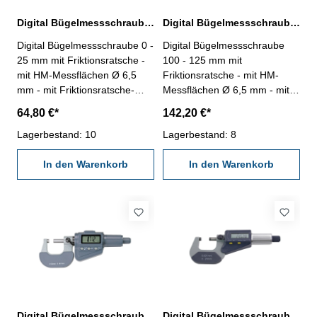
Digital Bügelmessschraube 0 - 25 mm mit Friktionsratsche DIN 863
Digital Bügelmessschraube 100 - 125 mm mit Friktionsratsche DIN 863
Digital Bügelmessschraube 0 -
Digital Bügelmessschraube
25 mm mit Friktionsratsche -
100 - 125 mm mit
mit HM-Messflächen Ø 6,5
Friktionsratsche - mit HM-
mm - mit Friktionsratsche-
Messflächen Ø 6,5 mm - mit
Digital-Anzeige mit ON/OFF-,
Friktionsratsche- Digital-
64,80 €*
142,20 €*
SET-, DATA-, mm/inch/0-
Anzeige mit ON/OFF-, SET-,
Taste - mit Datenausgang RB
Lagerbestand: 10
DATA-, mm/inch/0-Taste - mit
Lagerbestand: 8
6 - Ablesung: 0,001 mm -
Datenausgang RB 6 -
Genauigkeit DIN 863 - im
In den Warenkorb
Ablesung: 0,001 mm -
In den Warenkorb
Behältnis/Kasten Messbereich
Genauigkeit DIN 863 - mit
0 - 25 mm
Einstellmaß - im
Behältnis/Kasten Messbereich
100 - 125 mm
Digital Bügelmessschraube 125 - 150 mm mit Friktionsratsche DIN 863
Digital Bügelmessschraube 25 - 50 mm DIN 863