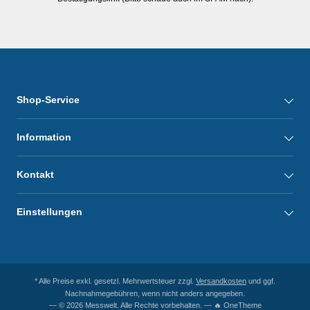
Shop-Service
Information
Kontakt
Einstellungen
* Alle Preise exkl. gesetzl. Mehrwertsteuer zzgl.
Versandkosten
und ggf.
Nachnahmegebühren, wenn nicht anders angegeben.
— © 2026 Messwelt. Alle Rechte vorbehalten. — 🔥 OneTheme