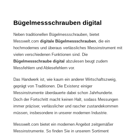
Taste- mit Datenausgang RB
Taste- mit Datenausgang RB
4.1- mit Ratsche Messbereich
4.1- mit Ratsche Messbereich
50 - 75 mm
75 - 100 mm
Bügelmessschrauben digital
Neben traditionellen Bügelmessschrauben, bietet
Messwelt.com
digitale Bügelmessschrauben
, die ein
hochmodernes und überaus verlässliches Messinstrument mit
vielen verschiedenen Funktionen sind. Die
Bügelmessschraube digital
abzulesen beugt zudem
Messfehlern und Ablesefehlern vor.
Das Handwerk ist, wie kaum ein anderer Wirtschaftszweig,
geprägt von Traditionen. Die Existenz einiger
Messinstrumente überdauerte dabei schon Jahrhunderte.
Doch der Fortschritt macht keinen Halt, sodass Messungen
immer präziser, verlässlicher und rascher zustandekommen
müssen, insbesondere in unserer modernen Industrie.
Messwelt.com bietet ein modernen Angebot zeitgemäßer
Messinstrumente. So finden Sie in unserem Sortiment