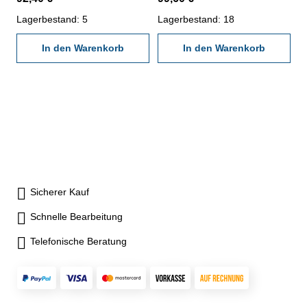
mattverchromt - mit Ratsche -
mattverchromt - mit Ratsche -
Ablesung 0,01 mm - im
Lagerbestand: 5
Ablesung 0,01 mm - im
Lagerbestand: 18
Behältnis/Kasten Messbereich
Behältnis/Kasten Messbereich
50 - 75 mm
In den Warenkorb
75 - 100 mm
In den Warenkorb
Sicherer Kauf
Schnelle Bearbeitung
Telefonische Beratung