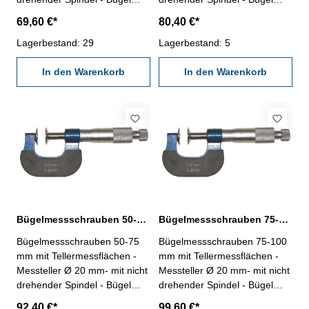
lackiert, Messtrommel
lackiert, Messtrommel
69,60 €*
80,40 €*
mattverchromt - mit Ratsche -
mattverchromt - mit Ratsche -
Ablesung 0,01 mm - im
Lagerbestand: 29
Ablesung 0,01 mm - im
Lagerbestand: 5
Behältnis/Kasten Messbereich
Behältnis/Kasten Messbereich
0 - 25 mm
In den Warenkorb
25 - 50 mm
In den Warenkorb
Bügelmessschrauben 50-75 mm mit Tellermessflächen Ø 20 mm
Bügelmessschrauben 75-100 mm mit Tellermessflächen Ø 20 mm
Bügelmessschrauben 50-75
Bügelmessschrauben 75-100
mm mit Tellermessflächen -
mm mit Tellermessflächen -
Messteller Ø 20 mm- mit nicht
Messteller Ø 20 mm- mit nicht
drehender Spindel - Bügel
drehender Spindel - Bügel
lackiert, Messtrommel
lackiert, Messtrommel
92,40 €*
99,60 €*