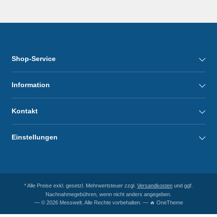
Shop-Service
Information
Kontakt
Einstellungen
* Alle Preise exkl. gesetzl. Mehrwertsteuer zzgl.
Versandkosten
und ggf.
Nachnahmegebühren, wenn nicht anders angegeben.
— © 2026 Messwelt. Alle Rechte vorbehalten. — 🔥 OneTheme