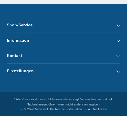
Shop-Service
Information
Kontakt
Einstellungen
* Alle Preise exkl. gesetzl. Mehrwertsteuer zzgl.
Versandkosten
und ggf.
Nachnahmegebühren, wenn nicht anders angegeben.
— © 2026 Messwelt. Alle Rechte vorbehalten. — 🔥 OneTheme