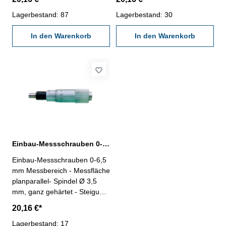
gehärtet - Steigung 0,5 mm -
0,01 mm - Trommel
Ablesung 0,01 mm - Trommel
Lagerbestand: 87
mattverchromt, ohne Ratsche
Lagerbestand: 30
mattverchromt, ohne Ratsche
In den Warenkorb
In den Warenkorb
Einbau-Messschrauben 0-6,5 mm Messbereich Messfläche planparallel
Einbau-Messschrauben 0-6,5
mm Messbereich - Messfläche
planparallel- Spindel Ø 3,5
mm, ganz gehärtet - Steigung
0,5 mm - Ablesung 0,01 mm -
20,16 €*
Trommel mattverchromt, ohne
Ratsche
Lagerbestand: 17