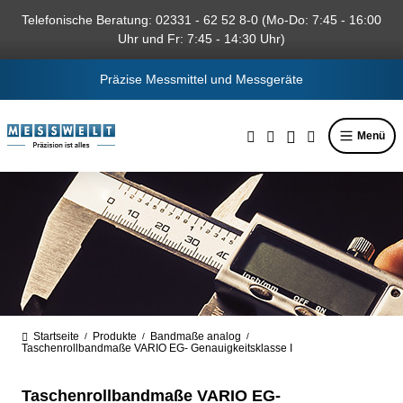
alt springen
Telefonische Beratung: 02331 - 62 52 8-0 (Mo-Do: 7:45 - 16:00
Uhr und Fr: 7:45 - 14:30 Uhr)
Präzise Messmittel und Messgeräte
Menü
Startseite
Produkte
Bandmaße analog
/
/
/
Taschenrollbandmaße VARIO EG- Genauigkeitsklasse I
Taschenrollbandmaße VARIO EG-