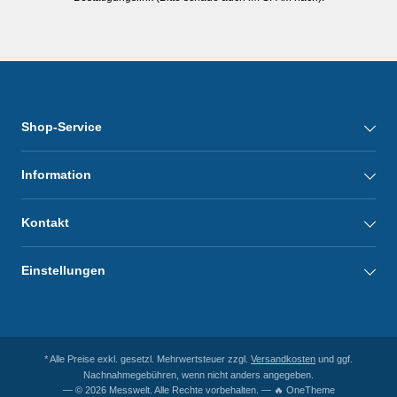
Shop-Service
Information
Kontakt
Einstellungen
* Alle Preise exkl. gesetzl. Mehrwertsteuer zzgl.
Versandkosten
und ggf.
Nachnahmegebühren, wenn nicht anders angegeben.
— © 2026 Messwelt. Alle Rechte vorbehalten. — 🔥 OneTheme