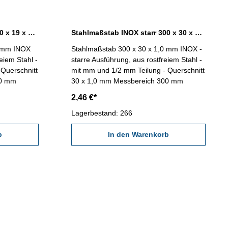
Stahlmaßstab INOX starr 300 x 19 x 1,0 mm
Stahlmaßstab INOX starr 300 x 30 x 1,0 mm
0 mm INOX
Stahlmaßstab 300 x 30 x 1,0 mm INOX -
eiem Stahl -
starre Ausführung, aus rostfreiem Stahl -
 Querschnitt
mit mm und 1/2 mm Teilung - Querschnitt
 300 mm
30 x 1,0 mm Messbereich 300 mm
2,46 €*
Lagerbestand: 266
b
In den Warenkorb