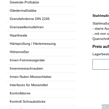
Gewinde-Prüfsätze
Gliedermaßstäbe
Grenzlehrdorne DIN 2245
Stahlmaßs
Grenzwellennutlehren
- starre A
- mit mm u
Haarlineale
Querschnitt 30
Härteprüfung / Härtemessung
2000 mm
Preis au
Höhenreißer
Lagerbest
Innen-Feinmessgeräte
Innenmessschrauben
Innen-Nuten-Messschieber
Interfaces für Messmittel
Kontrolldorne
Kontroll-Schraubstöcke