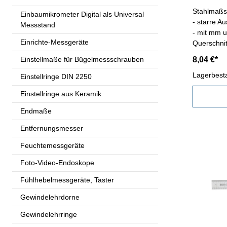
Stahlmaßs
Einbaumikrometer Digital als Universal
- starre A
Messstand
- mit mm u
Einrichte-Messgeräte
Querschnitt 30
1000 mm
Einstellmaße für Bügelmessschrauben
8,04 €*
Lagerbest
Einstellringe DIN 2250
Einstellringe aus Keramik
Endmaße
Entfernungsmesser
Feuchtemessgeräte
Foto-Video-Endoskope
Fühlhebelmessgeräte, Taster
Gewindelehrdorne
Gewindelehrringe