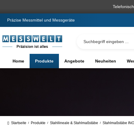
springen
Zur Hauptnavigation springen
Telefonisc
Präzise Messmittel und Messgeräte
Home
Produkte
Angebote
Neuheiten
We
Startseite
Produkte
Stahllineale & Stahlmaßstäbe
Stahlmaßstäbe INOX
/
/
/