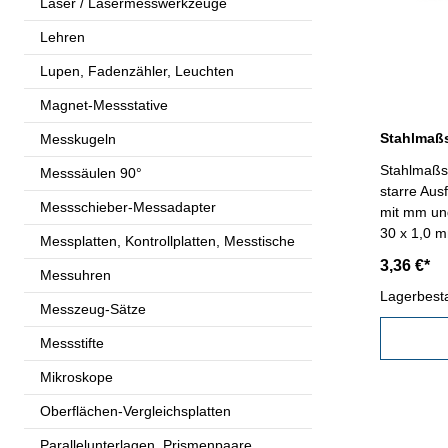
Laser / Lasermesswerkzeuge
Lehren
Lupen, Fadenzähler, Leuchten
Magnet-Messstative
Messkugeln
Stahlmaßs
Messsäulen 90°
starre Aus
Messschieber-Messadapter
mit mm und
Messplatten, Kontrollplatten, Messtische
3,36 €*
Messuhren
Lagerbest
Messzeug-Sätze
Messstifte
Mikroskope
Oberflächen-Vergleichsplatten
Parallelunterlagen, Prismenpaare