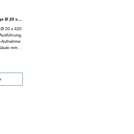
Magnet-Messstativ Gestänge Ø 20 x 420 mm Gewinde M12 schwere Ausführung
 Ø 20 x 420
Ausführung,
hr-Aufnahme
Säule mm:
: ø 16 x
b