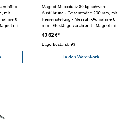
samthöhe
Magnet-Messstativ 80 kg schwere
Ausführung - Gesamthöhe 290 mm, mit
ufnahme 8
Feineinstellung - Messuhr-Aufnahme 8
Magnet mit
mm - Gestänge verchromt - Magnet mit
/Aus-
prismatischer Sohle und Ein/Aus-
40,62 €*
mm
Schalter Gesamthöhe: 290 mm
ß (LxBxH)
Magnetkraft: 80 kg Magnetfuß (LxBxH)
Lagerbestand: 93
M12 Säule
mm: 70 x 50 x 55, Gewinde M10 Säule
m mm: ø 16
b
mm: ø 16 x 230, M10Querarm mm: ø 16
In den Warenkorb
x 220