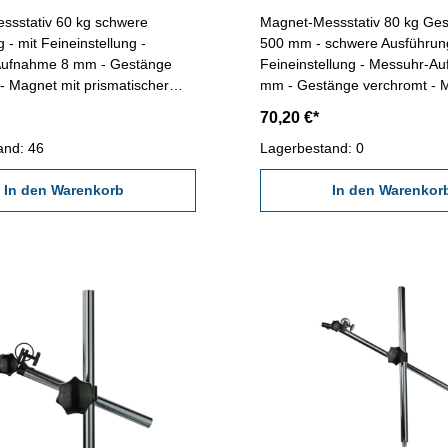
ssstativ 60 kg schwere
Magnet-Messstativ 80 kg Ge
 - mit Feineinstellung -
500 mm - schwere Ausführung, mit
ufnahme 8 mm - Gestänge
Feineinstellung - Messuhr-A
- Magnet mit prismatischer
mm - Gestänge verchromt - 
 Ein/Aus-Schalter
prismatischer Sohle und Ein
70,20 €*
e: 300 mm Magnetkraft: 60
Schalter Gesamthöhe: 500 
fuß (LxBxH) mm: 55 x 46 x 70,
and: 46
Magnetkraft: 80 kg Magnetfu
Lagerbestand: 0
10 Säule mm: ø 16 x 230,
mm: 75 x 60 x 80, Gewinde 
rm mm: ø 16 x 220
In den Warenkorb
mm: ø 20 x 420, M12Querar
In den Warenkor
x 390