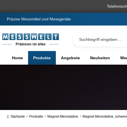
springen
Zur Hauptnavigation springen
Telefonisc
Präzise Messmittel und Messgeräte
Home
Produkte
Angebote
Neuheiten
We
Startseite
Produkte
Magnet-Messstative
Magnet-Messstative, schwer
/
/
/