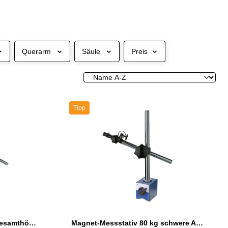
Querarm
Säule
Preis
Tipp
Magnet-Messstativ 80 kg Gesamthöhe 500 mm schwere Ausführung
Magnet-Messstativ 80 kg schwere Ausführung Gesamthöhe 290 mm