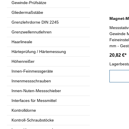
Gewinde-Prüfsätze
Gliedermaßstäbe
Grenzlehrdorne DIN 2245
Messstati
Grenzwellennutlehren
Gewinde M
Feineinst
Haarlineale
mm - Gest
Härteprüfung / Härtemessung
16 x 230,
20,82 €*
Höhenreißer
Lagerbest
Innen-Feinmessgeräte
Innenmessschrauben
Innen-Nuten-Messschieber
Interfaces für Messmittel
Kontrolldorne
Kontroll-Schraubstöcke