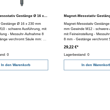
Magnet-Messstativ Gestänge Ø 16 x 230 mm Gewinde M10 schwere Ausführung
v Gestänge Ø 16 x 230 mm
Magnet-Messstativ Gestänge
10 - schwere Ausführung, mit
mm Gewinde M12 - schwere 
ellung - Messuhr-Aufnahme 8
mit Feineinstellung - Messu
änge verchromt Säule mm: ø
8 mm - Gestänge verchromt 
 M10 Querarm mm: ø 16 x 220
ø 20 x 420, M12 Querarm mm
29,22 €*
390
and: 0
Lagerbestand: 0
In den Warenkorb
In den Warenkor