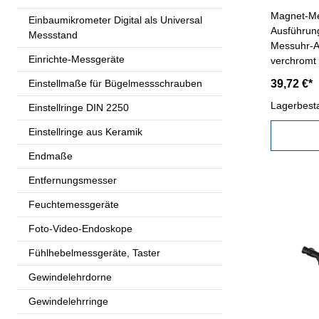
Magnet-Me
Einbaumikrometer Digital als Universal
Ausführung
Messstand
Messuhr-A
Einrichte-Messgeräte
verchromt 
Sohle und
Einstellmaße für Bügelmessschrauben
39,72 €*
Gesamthöh
kg Magnet
Lagerbest
Einstellringe DIN 2250
Gewinde M
Einstellringe aus Keramik
M10Quera
Endmaße
Entfernungsmesser
Feuchtemessgeräte
Foto-Video-Endoskope
Fühlhebelmessgeräte, Taster
Gewindelehrdorne
Gewindelehrringe