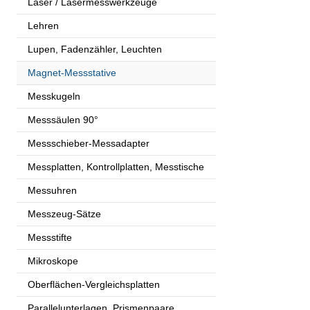
Laser / Lasermesswerkzeuge
Lehren
Lupen, Fadenzähler, Leuchten
Magnet-Messstative
Messkugeln
Messsäulen 90°
Messschieber-Messadapter
Messplatten, Kontrollplatten, Messtische
Messuhren
Messzeug-Sätze
Messstifte
Mikroskope
Oberflächen-Vergleichsplatten
Parallelunterlagen, Prismenpaare