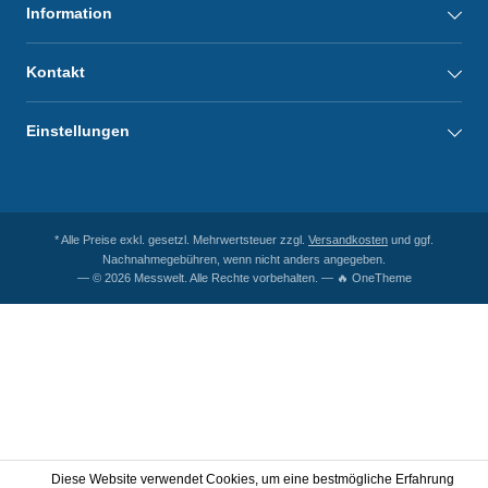
Information
Kontakt
Einstellungen
* Alle Preise exkl. gesetzl. Mehrwertsteuer zzgl.
Versandkosten
und ggf.
Nachnahmegebühren, wenn nicht anders angegeben.
— © 2026 Messwelt. Alle Rechte vorbehalten. — 🔥 OneTheme
Diese Website verwendet Cookies, um eine bestmögliche Erfahrung