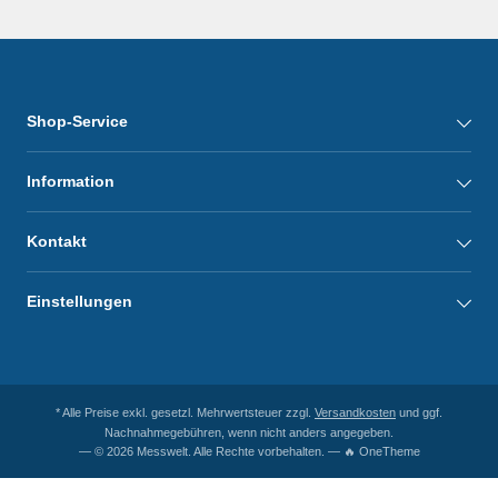
Shop-Service
Information
Kontakt
Einstellungen
* Alle Preise exkl. gesetzl. Mehrwertsteuer zzgl.
Versandkosten
und ggf.
Nachnahmegebühren, wenn nicht anders angegeben.
— © 2026 Messwelt. Alle Rechte vorbehalten. — 🔥 OneTheme