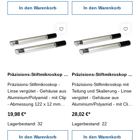
0,05 mm, Skalierung A
In den Warenkorb
In den Warenkorb
Präzisions-Stiftmikroskop 50 Dioptrie | ohne Skalierung
Präzisions-Stiftmikroskop 50 Dioptrie | Skalierung B
Präzisions-Stiftmikroskop -
Präzisions-Stiftmikroskop mit
Linse vergütet - Gehäuse aus
Teilung und Skalierung - Linse
Aluminium/Polyamid - mit Clip
vergütet - Gehäuse aus
- Abmessung 122 x 12 mm
Aluminium/Polyamid - mit Clip
Dioptrie 50 Sichtfeld 2,0 mm
- Abmessung 122 x 12 mm
19,98 €*
28,02 €*
Dioptrie 50 Sichtfeld 2,0 mm
Lagerbestand: 32
Messlänge 2,0 mm Teilung
Lagerbestand: 22
0,02 mm, Skalierung B
In den Warenkorb
In den Warenkorb