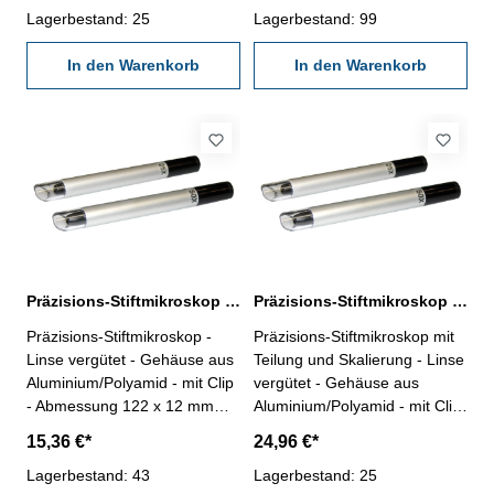
Lagerbestand: 25
Messlänge 1,0 mm Teilung
Lagerbestand: 99
0,01 mm, Skalierung C
In den Warenkorb
In den Warenkorb
Präzisions-Stiftmikroskop 25 Dioptrie | ohne Skalierung
Präzisions-Stiftmikroskop 25 Dioptrie | Skalierung A
Präzisions-Stiftmikroskop -
Präzisions-Stiftmikroskop mit
Linse vergütet - Gehäuse aus
Teilung und Skalierung - Linse
Aluminium/Polyamid - mit Clip
vergütet - Gehäuse aus
- Abmessung 122 x 12 mm
Aluminium/Polyamid - mit Clip
Dioptrie 25 Sichtfeld 4,0 mm
- Abmessung 122 x 12 mm
15,36 €*
24,96 €*
Dioptrie 25 Sichtfeld 4,0 mm
Lagerbestand: 43
Messlänge 3,0 mm Teilung
Lagerbestand: 25