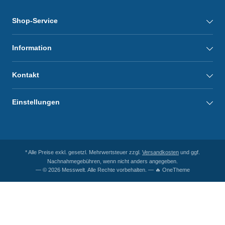
Shop-Service
Information
Kontakt
Einstellungen
* Alle Preise exkl. gesetzl. Mehrwertsteuer zzgl.
Versandkosten
und ggf.
Nachnahmegebühren, wenn nicht anders angegeben.
— © 2026 Messwelt. Alle Rechte vorbehalten. — 🔥 OneTheme