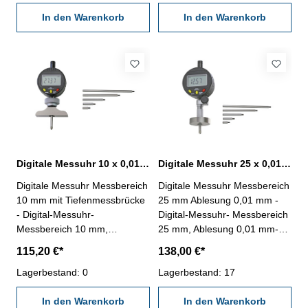
Anschlag: Ø 40 mm - inkl.
umkehrbarer Messrichtung -
Verlängerungen: 10, 20, 40,
In den Warenkorb
Messbrücke: 102 x 17 mm -
In den Warenkorb
70 und 100 mm - max.
inkl. Verlängerungen: 10, 20,
Messtiefe: 125 mm Messuhr /
40, 70 und 100 mm - max.
Messbereich: 10
Messtiefe: 125 mm Messuhr /
mmAnschlag: Ø 40 mm
Messbereich: 10
mmMessbrücke: 102 x 17 mm
Digitale Messuhr 10 x 0,01 mm mit Tiefenmessbrücke 63 x 16 mm
Digitale Messuhr 25 x 0,01 mm mit rundem Anschlag Ø 16 mm
Digitale Messuhr Messbereich
Digitale Messuhr Messbereich
10 mm mit Tiefenmessbrücke
25 mm Ablesung 0,01 mm -
- Digital-Messuhr-
Digital-Messuhr- Messbereich
Messbereich 10 mm,
25 mm, Ablesung 0,01 mm-
Ablesung 0,01 mm-
Genauigkeit nach Werksnorm
115,20 €*
138,00 €*
Genauigkeit nach Werksnorm
(20 µm)- mit Preset und
(20 µm)- mit Preset und
Lagerbestand: 0
umkehrbarer Messrichtung -
Lagerbestand: 17
umkehrbarer Messrichtung -
Anschlag: Ø 16 mm - inkl.
Messbrücke: 63 x 16 mm -
In den Warenkorb
Verlängerungen: 10, 20, 40,
In den Warenkorb