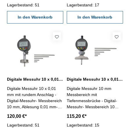
umkehrbarer Messrichtung -
Lagerbestand: 51
umkehrbarer Messrichtung -
Lagerbestand: 17
Anschlag: Ø 25 mm - inkl.
Anschlag: Ø 16 mm - inkl.
Verlängerungen: 10, 20, 40,
In den Warenkorb
Verlängerungen: 10, 20, 40,
In den Warenkorb
70 und 100 mm - max.
70 und 100 mm - max.
Messtiefe: 125 mm Messuhr /
Messtiefe: 125 mm Messuhr /
Messbereich: 10
Messbereich: 10
mmAnschlag: Ø 25 mm
mmAnschlag: Ø 16 mm
Digitale Messuhr 10 x 0,01 mm mit rundem Anschlag Ø 40 mm
Digitale Messuhr 10 x 0,01 mm mit Tiefenmessbrücke 102 x 17 mm
Digitale Messuhr 10 x 0,01
Digitale Messuhr 10 mm
mm mit rundem Anschlag -
Messbereich mit
Digital-Messuhr- Messbereich
Tiefenmessbrücke - Digital-
10 mm, Ablesung 0,01 mm-
Messuhr- Messbereich 10
Genauigkeit nach Werksnorm
mm, Ablesung 0,01 mm-
120,00 €*
115,20 €*
(20 µm)- mit Preset und
Genauigkeit nach Werksnorm
umkehrbarer Messrichtung -
Lagerbestand: 51
(20 µm)- mit Preset und
Lagerbestand: 15