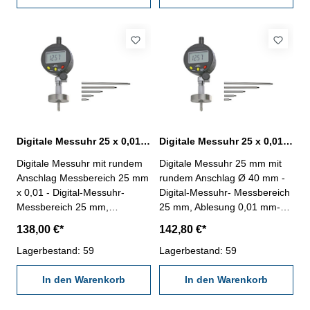
inkl. Verlängerungen: 10, 20,
70 und 100 mm - max.
40, 70 und 100 mm - max.
Messtiefe: 140 mm Messuhr /
Messtiefe: 125 mm Messuhr /
Messbereich: 25
Messbereich: 10
mmAnschlag: Ø 16 mm
mmMessbrücke: 63 x 16 mm
Digitale Messuhr 25 x 0,01 mm mit rundem Anschlag Ø 25 mm
Digitale Messuhr 25 x 0,01 mm mit rundem Anschlag Ø 40 mm
Digitale Messuhr mit rundem
Digitale Messuhr 25 mm mit
Anschlag Messbereich 25 mm
rundem Anschlag Ø 40 mm -
x 0,01 - Digital-Messuhr-
Digital-Messuhr- Messbereich
Messbereich 25 mm,
25 mm, Ablesung 0,01 mm-
Ablesung 0,01 mm-
Genauigkeit nach Werksnorm
138,00 €*
142,80 €*
Genauigkeit nach Werksnorm
(20 µm)- mit Preset und
(20 µm)- mit Preset und
Lagerbestand: 59
umkehrbarer Messrichtung -
Lagerbestand: 59
umkehrbarer Messrichtung -
Anschlag: Ø 40 mm - inkl.
Anschlag: Ø 25 mm - inkl.
In den Warenkorb
Verlängerungen: 10, 20, 40,
In den Warenkorb
Verlängerungen: 10, 20, 40,
70 und 100 mm - max.
70 und 100 mm - max.
Messtiefe: 140 mm Messuhr /