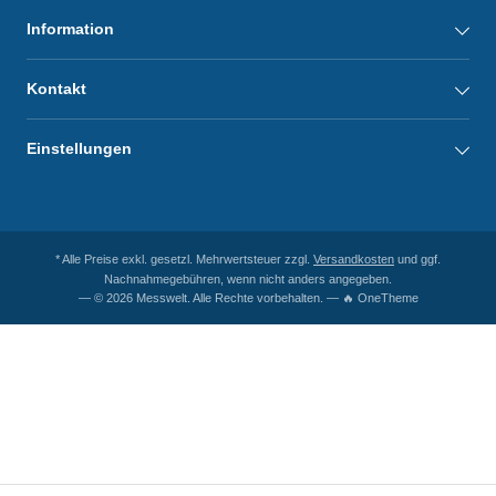
Information
Kontakt
Einstellungen
* Alle Preise exkl. gesetzl. Mehrwertsteuer zzgl.
Versandkosten
und ggf.
Nachnahmegebühren, wenn nicht anders angegeben.
— © 2026 Messwelt. Alle Rechte vorbehalten. — 🔥 OneTheme