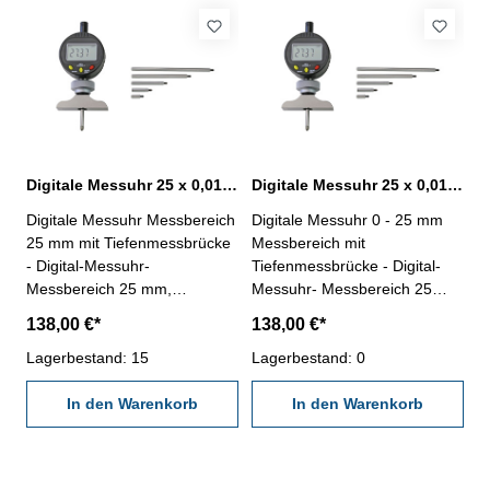
Messtiefe: 140 mm Messuhr /
Messbereich: 25
Messbereich: 25
mmAnschlag: Ø 40 mm
mmAnschlag: Ø 25 mm
Digitale Messuhr 25 x 0,01 mm mit Tiefenmessbrücke 102 x 17 mm
Digitale Messuhr 25 x 0,01 mm mit Tiefenmessbrücke 63 x 16 mm
Digitale Messuhr Messbereich
Digitale Messuhr 0 - 25 mm
25 mm mit Tiefenmessbrücke
Messbereich mit
- Digital-Messuhr-
Tiefenmessbrücke - Digital-
Messbereich 25 mm,
Messuhr- Messbereich 25
Ablesung 0,01 mm-
mm, Ablesung 0,01 mm-
138,00 €*
138,00 €*
Genauigkeit nach Werksnorm
Genauigkeit nach Werksnorm
(20 µm)- mit Preset und
Lagerbestand: 15
(20 µm)- mit Preset und
Lagerbestand: 0
umkehrbarer Messrichtung -
umkehrbarer Messrichtung -
Messbrücke: 102 x 17 mm -
In den Warenkorb
Messbrücke: 63 x 16 mm -
In den Warenkorb
inkl. Verlängerungen: 10, 20,
inkl. Verlängerungen: 10, 20,
40, 70 und 100 mm - max.
40, 70 und 100 mm - max.
Messtiefe: 140 mm Messuhr /
Messtiefe: 140 mm Messuhr /