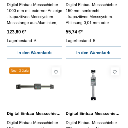
Digital Einbau-Messschieber
Digital Einbau-Messschieber
1000 mm mit externer Anzeige
150 mm senkrecht
- kapazitives Messsystem-
- kapazitives Messsystem-
Messstange aus Aluminium,
Ablesung 0,01 mm oder
kann bei Bedarf gekürzt
0,0005"- mit RS232C-
123,60 €*
55,74 €*
werden- Digital-Anzeige mit -
Schnittstelle RB5- mit
Ablesung 0,01 mm oder
Lagerbestand: 6
Ein/Aus/PRE-, mm/inch-,
Lagerbestand: 5
0,0005" - mit Ein/Aus-, Null-,
0/ABS-, Tol-, Dir- und Hold-
mm/inch-, ABS- und Set-Taste
In den Warenkorb
Tasten- Messung in beiden
In den Warenkorb
- Rückseite mit Magnet - mit
Richtungen möglich
Aufhang-Zubehör
Messbereich 0 - 150 mm
Messbereich 1000 mm
Noch 3 übrig
Digital Einbau-Messschieber 150 mm waagerecht DIN 862
Digital Einbau-Messschieber 200 mm senkrecht DIN 862
Digital Einbau-Messschieber
Digital Einbau-Messschieber