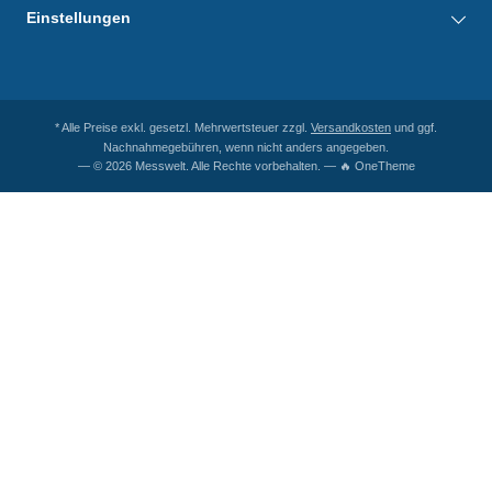
Einstellungen
* Alle Preise exkl. gesetzl. Mehrwertsteuer zzgl.
Versandkosten
und ggf.
Nachnahmegebühren, wenn nicht anders angegeben.
— © 2026 Messwelt. Alle Rechte vorbehalten. — 🔥 OneTheme