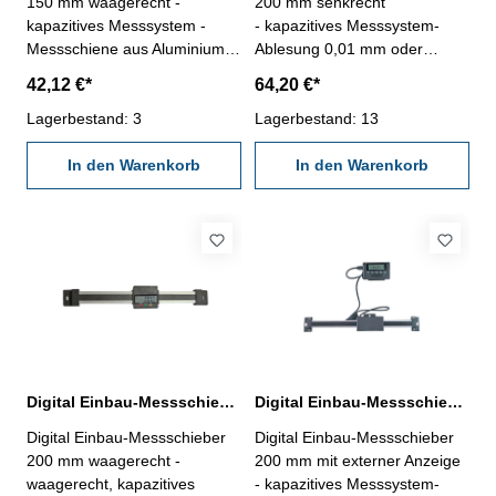
150 mm waagerecht -
200 mm senkrecht
kapazitives Messsystem -
- kapazitives Messsystem-
Messschiene aus Aluminium
Ablesung 0,01 mm oder
(30 x 7,9 mm) - Ablesung:
0,0005"- mit RS232C-
42,12 €*
64,20 €*
0,01 oder 0,0005" - mit
Schnittstelle RB5- mit
RS232C-Schnittstelle,
Lagerbestand: 3
Ein/Aus/PRE-, mm/inch-,
Lagerbestand: 13
Anschluß: RB5- mit Ein/Aus,
0/ABS-, Tol-, Dir- und Hold-
mm/inch und Null-Tasten
In den Warenkorb
Tasten- Messung in beiden
In den Warenkorb
Länge: 280 mm Genauigkeit:
Richtungen möglich
0,03 mm Messbereich: 0 - 150
Messbereich 0 - 200 mm
mm
Digital Einbau-Messschieber 200 mm waagerecht DIN 862
Digital Einbau-Messschieber 200 mm, Aluminuim, mit externer Anzeige
Digital Einbau-Messschieber
Digital Einbau-Messschieber
200 mm waagerecht -
200 mm mit externer Anzeige
waagerecht, kapazitives
- kapazitives Messsystem-