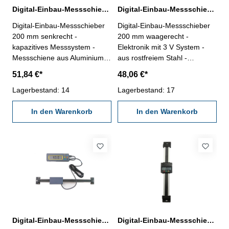
Digital-Einbau-Messschieber 200 mm senkrecht DIN 862
Digital-Einbau-Messschieber 200 mm waagerecht DIN 862 3 V
Digital-Einbau-Messschieber
Digital-Einbau-Messschieber
200 mm senkrecht -
200 mm waagerecht -
kapazitives Messsystem -
Elektronik mit 3 V System -
Messschiene aus Aluminium
aus rostfreiem Stahl -
(30 x 7,9 mm) - Ablesung:
Ablesung 0,01 mm oder
51,84 €*
48,06 €*
0,01 oder 0,0005" - mit
0,0005" - mit Ein/Aus-, Null-,
RS232C-Schnittstelle,
Lagerbestand: 14
Unit- und Hold-Taste -
Lagerbestand: 17
Anschluß: RB5 - mit Ein/Aus-,
Genauigkeit 0,03 mm - mit
mm/inch- und Null-Tasten
In den Warenkorb
RS232C-Schnittstelle,
In den Warenkorb
Länge: 330 mm Genauigkeit:
Datenausgang RB 5
0,03 mm Messbereich: 0 - 200
Messbereich 0 - 200 mm
mm
Digital-Einbau-Messschieber 300 mm ABS-System mit externer Anzeige
Digital-Einbau-Messschieber 300 mm senkrecht DIN 862