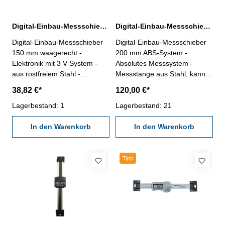
Digital-Einbau-Messschieber 150 mm waagerecht DIN 862 3 V
Digital-Einbau-Messschieber 200 mm ABS-System mit externer Anzeige
Digital-Einbau-Messschieber
Digital-Einbau-Messschieber
150 mm waagerecht -
200 mm ABS-System -
Elektronik mit 3 V System -
Absolutes Messsystem -
aus rostfreiem Stahl -
Messstange aus Stahl, kann
Ablesung 0,01 mm oder
bei Bedarf gekürzt werden -
38,82 €*
120,00 €*
0,0005" - mit Ein/Aus-, Null-,
Digital-Anzeige mit - Ablesung
Unit- und Hold-Taste -
Lagerbestand: 1
0,01 mm oder 0,0005" -
Lagerbestand: 21
Genauigkeit 0,03 mm - mit
Anzeige in mm, inch und
RS232C-Schnittstelle,
In den Warenkorb
Bruch - Messwert
In den Warenkorb
Datenausgang RB 5
voreinstellen und halten - mit
Messbereich 0 - 150 mm
Datenbuchse RB 6 und Micro-
B - Rückseite mit Magnet -
Tipp
Anschlusskabel ca. 2 m -
Einsatz mit Batterie 2 x CR
2032 Messbereich 200 mm