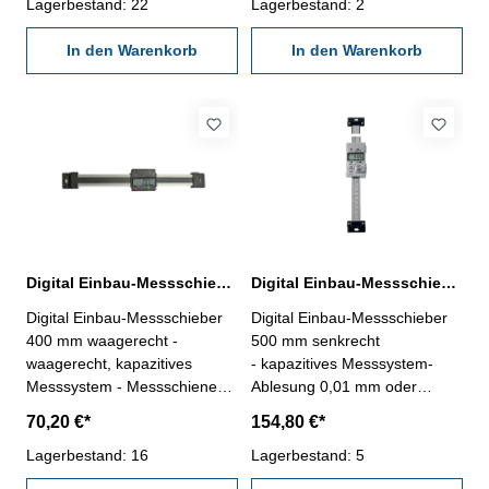
Ablesung 0,01 mm oder
Lagerbestand: 22
Ein/Aus/PRE-, mm/inch-,
Lagerbestand: 2
0,0005" - mit Ein/Aus-, Null-,
0/ABS-, Tol-, Dir- und Hold-
mm/inch-, ABS- und Set-Taste
In den Warenkorb
Tasten- Messung in beiden
In den Warenkorb
- Rückseite mit Magnet - mit
Richtungen möglich
Aufhang-Zubehör
Messbereich 0 - 400 mm
Messbereich 300 mm
Digital Einbau-Messschieber 400 mm waagerecht DIN 862
Digital Einbau-Messschieber 500 mm senkrecht DIN 862
Digital Einbau-Messschieber
Digital Einbau-Messschieber
400 mm waagerecht -
500 mm senkrecht
waagerecht, kapazitives
- kapazitives Messsystem-
Messsystem - Messschiene
Ablesung 0,01 mm oder
aus Aluminium (30 x 7,9 mm) -
0,0005"- mit RS232C-
70,20 €*
154,80 €*
Ablesung: 0,01 oder 0,0005'' -
Schnittstelle RB5- mit
mit RS232C-Schnittstelle,
Lagerbestand: 16
Ein/Aus/PRE-, mm/inch-,
Lagerbestand: 5
Anschluß: RB5- mit Ein/Aus,
0/ABS-, Tol-, Dir- und Hold-