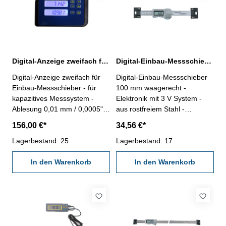
zu denEinbaumessschiebern
Serien 218.353 - 218.459!
Digital-Anzeige zweifach für Einbau-Messschieber kapazitives Messsystem
Digital-Einbau-Messschieber 100 mm waagerecht DIN 862 3 V
Digital-Anzeige zweifach für
Digital-Einbau-Messschieber
Einbau-Messschieber - für
100 mm waagerecht -
kapazitives Messsystem -
Elektronik mit 3 V System -
Ablesung 0,01 mm / 0,0005"-
aus rostfreiem Stahl -
mit zuschaltbarer
Ablesung 0,01 mm oder
156,00 €*
34,56 €*
Hintergrundbeleuchtung -
0,0005" - mit Ein/Aus-, Null-,
Rückseite mit Magnet -
Lagerbestand: 25
Unit- und Hold-Taste -
Lagerbestand: 17
wahlweise Netzteil oder
Genauigkeit 0,02 mm - mit
Batterie (2 x LR03/AAA) - mit
In den Warenkorb
RS232C-Schnittstelle,
In den Warenkorb
RS232C- Anschlusskabel, ca.
Datenausgang RB 5
2 m Anzeige: 2 x Anschluß:
Messbereich 0 - 100 mm
RB5 (Abb. 2) ACHTUNG:Diese
Digital-Anzeigen passen nur
zu denEinbaumessschiebern
Serien 218.353 - 218.459!