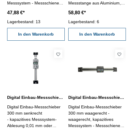
Messsystem - Messschiene
Messstange aus Aluminium,
aus Aluminium (30 x 7,9 mm) -
kann bei Bedarf gekürzt
47,88 €*
58,80 €*
Ablesung: 0,01 oder 0,0005" -
werden- Digital-Anzeige mit -
mit RS232C-Schnittstelle,
Lagerbestand: 13
Ablesung 0,01 mm oder
Lagerbestand: 6
Anschluß: RB5- mit Ein/Aus,
0,0005" - mit Ein/Aus-, Null-,
mm/inch und Null-Tasten
In den Warenkorb
mm/inch-, ABS- und Set-Taste
In den Warenkorb
Länge: 330 mm Genauigkeit:
- Rückseite mit Magnet - mit
0,03 mm Messbereich: 0 - 200
Aufhang-Zubehör
mm
Messbereich 200 mm
Digital Einbau-Messschieber 300 mm senkrecht DIN 862
Digital Einbau-Messschieber 300 mm waagerecht DIN 862
Digital Einbau-Messschieber
Digital Einbau-Messschieber
300 mm senkrecht
300 mm waagerecht -
- kapazitives Messsystem-
waagerecht, kapazitives
Ablesung 0,01 mm oder
Messsystem - Messschiene
0,0005"- mit RS232C-
aus Aluminium (30 x 7,9 mm) -