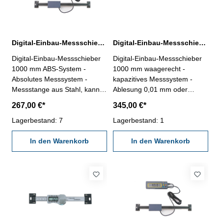
Digital-Einbau-Messschieber 1000 mm ABS-System mit externer Anzeige
Digital-Einbau-Messschieber 1000 mm waagerecht DIN 862
Digital-Einbau-Messschieber
Digital-Einbau-Messschieber
1000 mm ABS-System -
1000 mm waagerecht -
Absolutes Messsystem -
kapazitives Messsystem -
Messstange aus Stahl, kann
Ablesung 0,01 mm oder
bei Bedarf gekürzt werden -
0,0005" - Genauigkeit 0,07
267,00 €*
345,00 €*
Digital-Anzeige mit - Ablesung
mm - mit RS232C-
0,01 mm oder 0,0005" -
Lagerbestand: 7
Schnittstelle, Anschluß: RB2 -
Lagerbestand: 1
Anzeige in mm, inch und
mit EIN/AUS-, MM/INCH-,
Bruch - Messwert
In den Warenkorb
ABS/INC- und ZERO/PRESET-
In den Warenkorb
voreinstellen und halten - mit
Tasten Messbereich 0 - 1000
Datenbuchse RB 6 und Micro-
mm
B - Rückseite mit Magnet -
Anschlusskabel ca. 2 m -
Einsatz mit Batterie 2 x CR
2032 Messbereich 1000 mm