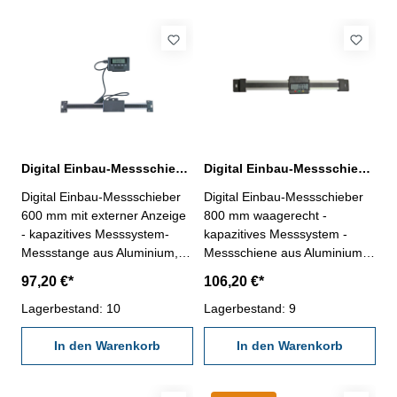
0,05 mm Messbereich: 0 - 500
0,06 mm Messbereich: 0 - 600
mm
mm
Digital Einbau-Messschieber 600 mm, Aluminuim, mit externer Anzeige
Digital Einbau-Messschieber 800 mm waagerecht DIN 862
Digital Einbau-Messschieber
Digital Einbau-Messschieber
600 mm mit externer Anzeige
800 mm waagerecht -
- kapazitives Messsystem-
kapazitives Messsystem -
Messstange aus Aluminium,
Messschiene aus Aluminium
kann bei Bedarf gekürzt
(30 x 7,9 mm) - Ablesung:
97,20 €*
106,20 €*
werden- Digital-Anzeige mit -
0,01 oder 0,0005" - mit
Ablesung 0,01 mm oder
Lagerbestand: 10
RS232C-Schnittstelle,
Lagerbestand: 9
0,0005" - mit Ein/Aus-, Null-,
Anschluß: RB5- mit Ein/Aus,
mm/inch-, ABS- und Set-Taste
In den Warenkorb
mm/inch und Null-Tasten
In den Warenkorb
- Rückseite mit Magnet - mit
Länge: 930 mm Genauigkeit:
Aufhang-Zubehör
0,07 mm Messbereich: 0 - 800