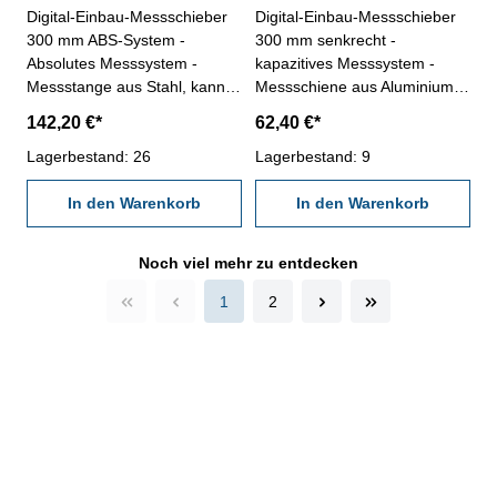
Digital-Einbau-Messschieber
Digital-Einbau-Messschieber
300 mm ABS-System -
300 mm senkrecht -
Absolutes Messsystem -
kapazitives Messsystem -
Messstange aus Stahl, kann
Messschiene aus Aluminium
bei Bedarf gekürzt werden -
(30 x 7,9 mm) - Ablesung:
142,20 €*
62,40 €*
Digital-Anzeige mit - Ablesung
0,01 oder 0,0005" - mit
0,01 mm oder 0,0005" -
Lagerbestand: 26
RS232C-Schnittstelle,
Lagerbestand: 9
Anzeige in mm, inch und
Anschluß: RB5 - mit Ein/Aus-,
Bruch - Messwert
In den Warenkorb
mm/inch- und Null-Tasten
In den Warenkorb
voreinstellen und halten - mit
Länge: 430 mm Genauigkeit:
Datenbuchse RB 6 und Micro-
0,04 mm Messbereich: 0 - 300
Noch viel mehr zu entdecken
B - Rückseite mit Magnet -
mm
Anschlusskabel ca. 2 m -
1
2
Einsatz mit Batterie 2 x CR
2032 Messbereich 300 mm