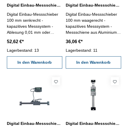
Digital Einbau-Messschieber 100 mm senkrecht DIN 862
Digital Einbau-Messschieber 100 mm waagerecht DIN 862
Digital Einbau-Messschieber
Digital Einbau-Messschieber
100 mm senkrecht -
100 mm waagerecht -
kapazitives Messsystem -
kapazitives Messsystem -
Ablesung 0,01 mm oder
Messschiene aus Aluminium
0,0005" - mit RS232C-
(30 x 7,9 mm) - Ablesung:
52,62 €*
36,06 €*
Schnittstelle RB5 - mit
0,01 mm oder 0,0005'' - mit
Ein/Aus/PRE-, mm/inch-,
Lagerbestand: 13
RS232C-Schnittstelle,
Lagerbestand: 11
0/ABS-, Tol-, Dir- und Hold-
Anschluß: RB5- mit Ein/Aus,
Tasten - Messung in beiden
In den Warenkorb
mm/inch und Null-Tasten
In den Warenkorb
Richtungen möglich
Länge: 260 mm Genauigkeit:
Messbereich 0 - 100 mm
0,03 mm Messbereich: 0 - 100
mm
Digital Einbau-Messschieber 1000 mm, Aluminuim, mit externer Anzeige
Digital Einbau-Messschieber 150 mm senkrecht DIN 862