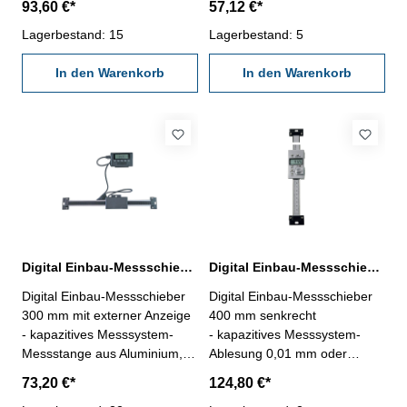
93,60 €*
57,12 €*
Schnittstelle RB5- mit
Ablesung: 0,01 oder 0,0005'' -
Ein/Aus/PRE-, mm/inch-,
Lagerbestand: 15
mit RS232C-Schnittstelle,
Lagerbestand: 5
0/ABS-, Tol-, Dir- und Hold-
Anschluß: RB5- mit Ein/Aus,
Tasten- Messung in beiden
In den Warenkorb
mm/inch und Null-Tasten
In den Warenkorb
Richtungen möglich
Länge: 430 mm Genauigkeit:
Messbereich 0 - 300 mm
0,04 mm Messbereich: 0 - 300
mm
Digital Einbau-Messschieber 300 mm, Aluminuim, mit externer Anzeige
Digital Einbau-Messschieber 400 mm senkrecht DIN 862
Digital Einbau-Messschieber
Digital Einbau-Messschieber
300 mm mit externer Anzeige
400 mm senkrecht
- kapazitives Messsystem-
- kapazitives Messsystem-
Messstange aus Aluminium,
Ablesung 0,01 mm oder
kann bei Bedarf gekürzt
0,0005"- mit RS232C-
73,20 €*
124,80 €*
werden- Digital-Anzeige mit -
Schnittstelle RB5- mit