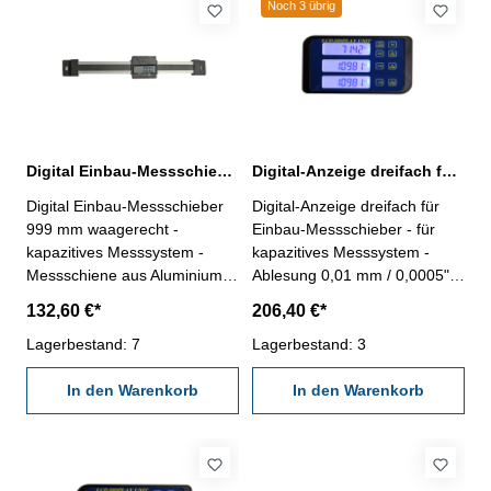
Messbereich 600 mm
mm
Noch 3 übrig
Digital Einbau-Messschieber 999 mm waagerecht DIN 862
Digital-Anzeige dreifach für Einbau-Messschieber kapazitives Messsystem
Digital Einbau-Messschieber
Digital-Anzeige dreifach für
999 mm waagerecht -
Einbau-Messschieber - für
kapazitives Messsystem -
kapazitives Messsystem -
Messschiene aus Aluminium
Ablesung 0,01 mm / 0,0005"-
(30 x 7,9 mm) - Ablesung:
mit zuschaltbarer
132,60 €*
206,40 €*
0,01 oder 0,0005'' - mit
Hintergrundbeleuchtung -
RS232C-Schnittstelle,
Lagerbestand: 7
Rückseite mit Magnet -
Lagerbestand: 3
Anschluß: RB5- mit Ein/Aus,
wahlweise Netzteil oder
mm/inch und Null-Tasten
In den Warenkorb
Batterie (2 x LR03/AAA) - mit
In den Warenkorb
Länge: 1130 mm Genauigkeit:
RS232C- Anschlusskabel, ca.
0,07 mm Messbereich: 0 - 999
2 m Anzeige: 3 x Anschluß:
mm
RB5 (Abb. 2) ACHTUNG:Diese
Digital-Anzeigen passen nur