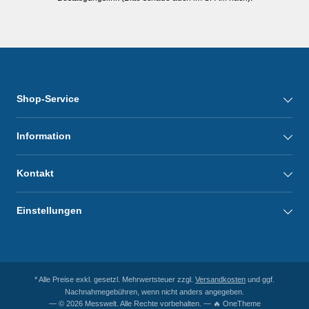
Shop-Service
Information
Kontakt
Einstellungen
* Alle Preise exkl. gesetzl. Mehrwertsteuer zzgl.
Versandkosten
und ggf.
Nachnahmegebühren, wenn nicht anders angegeben.
— © 2026 Messwelt. Alle Rechte vorbehalten. — 🔥 OneTheme