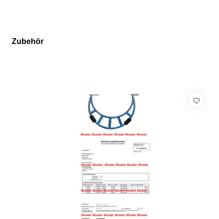
Zubehör
Produktgalerie überspringen