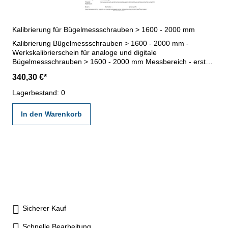
Kalibrierung für Bügelmessschrauben > 1600 - 2000 mm
Kalibrierung Bügelmessschrauben > 1600 - 2000 mm -
Werkskalibrierschein für analoge und digitale
Bügelmessschrauben > 1600 - 2000 mm Messbereich - erstellt
durch ein Kalibrierlabor- nach den gültigen Vorschriften von
340,30 €*
VDI/VDE/DGQ 2618 oder nach angegebenen Werksnormen
Lagerbestand: 0
In den Warenkorb
Sicherer Kauf
Schnelle Bearbeitung