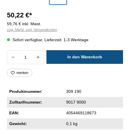
50,22 €*
59,76 € inkl. Mwst.
zzgl. MwSt. zzgl. Versandkosten
Sofort verfügbar, Lieferzeit: 1-3 Werktage
Produkt Anzahl: Gib den gewünschten Wer
In den Warenkorb
merken
Produktnummer:
309.190
Zolltarifnummer:
9017 9000
EAN:
4054469118673
Gewicht:
0,1 kg