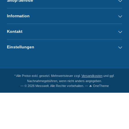
Shop-Service
Information
Kontakt
Einstellungen
* Alle Preise exkl. gesetzl. Mehrwertsteuer zzgl.
Versandkosten
und ggf.
Nachnahmegebühren, wenn nicht anders angegeben.
— © 2026 Messwelt. Alle Rechte vorbehalten. — 🔥 OneTheme