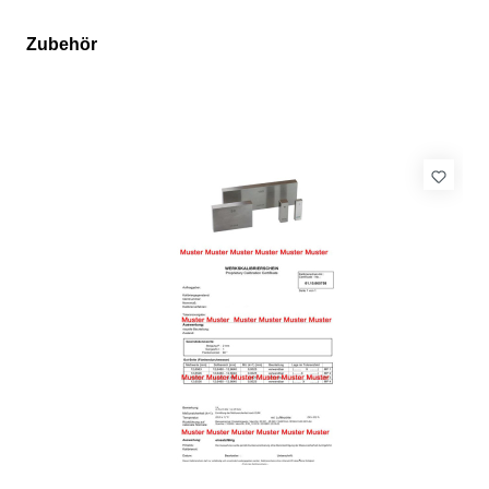
Zubehör
Produktgalerie überspringen