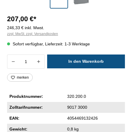
207,00 €*
246,33 € inkl. Mwst.
zzgl. MwSt. zzgl. Versandkosten
Sofort verfügbar, Lieferzeit: 1-3 Werktage
Produkt Anzahl: Gib den gewünschten Wer
In den Warenkorb
merken
Produktnummer:
320.200.0
Zolltarifnummer:
9017 3000
EAN:
4054469132426
Gewicht:
0,8 kg