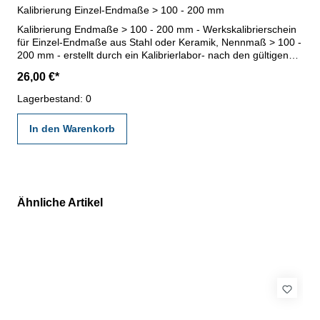
Kalibrierung Einzel-Endmaße > 100 - 200 mm
Kalibrierung Endmaße > 100 - 200 mm - Werkskalibrierschein
für Einzel-Endmaße aus Stahl oder Keramik, Nennmaß > 100 -
200 mm - erstellt durch ein Kalibrierlabor- nach den gültigen
Vorschriften von VDI/VDE/DGQ 2618 oder nach angegebenen
26,00 €*
Werksnormen
Lagerbestand: 0
In den Warenkorb
Ähnliche Artikel
Produktgalerie überspringen