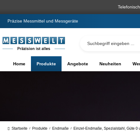
springen
Zur Hauptnavigation springen
Telefonisc
Präzise Messmittel und Messgeräte
Home
Produkte
Angebote
Neuheiten
We
Startseite
Produkte
Endmaße
Einzel-Endmaße, Spezialstahl, Güte 0 
/
/
/