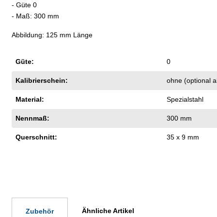
- Güte 0
- Maß: 300 mm
Abbildung: 125 mm Länge
Güte:
0
Kalibrierschein:
ohne (optional 
Material:
Spezialstahl
Nennmaß:
300 mm
Querschnitt:
35 x 9 mm
Ähnliche Artikel
Zubehör