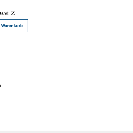
ngsbohrungen
tand: 55
n Warenkorb
g