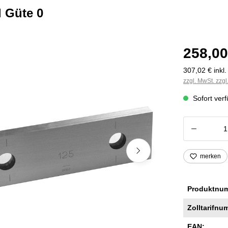
 Güte 0
258,00
307,02 € inkl
zzgl. MwSt. zzg
Sofort verf
Produkt
merken
Produktnu
Zolltarifnu
EAN: