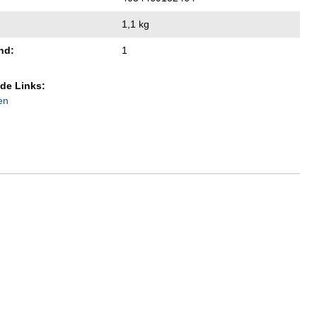
1,1 kg
nd:
1
de Links:
en