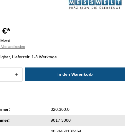
 €*
. Mwst.
l. Versandkosten
ügbar, Lieferzeit: 1-3 Werktage
 Anzahl: Gib den gewünschten Wert ein
In den Warenkorb
mmer:
320.300.0
mmer:
9017 3000
4054469132464