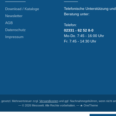
Telefonische Unterstützung und
Download / Kataloge
Beratung unter:
Newsletter
AGB
Telefon:
Datenschutz
02331 - 62 52 8-0
Mo-Do. 7:45 - 16:00 Uhr
Impressum
Fr. 7:45 - 14:30 Uhr
l. gesetzl. Mehrwertsteuer zzgl.
Versandkosten
und ggf. Nachnahmegebühren, wenn nicht an
— © 2026 Messwelt. Alle Rechte vorbehalten. — 🔥 OneTheme