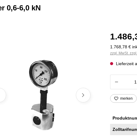
r 0,6-6,0 kN
1.486,
1.768,78 € ink
zzgl. MwSt. zzg
Lieferzeit 
Produkt
merken
Produktnu
Zolltarifnu