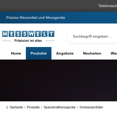
springen
Zur Hauptnavigation springen
Telefonisc
Präzise Messmittel und Messgeräte
Home
Produkte
Angebote
Neuheiten
We
Startseite
Produkte
Spannkraftmessgeräte
Dreibackenfutter
/
/
/