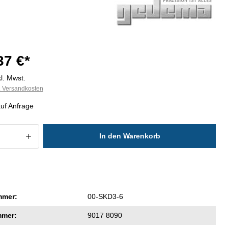
37 €*
l. Mwst.
l. Versandkosten
auf Anfrage
 Anzahl: Gib den gewünschten Wert ein
In den Warenkorb
mmer:
00-SKD3-6
mmer:
9017 8090