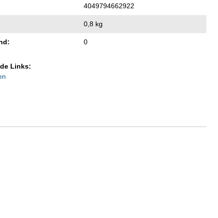
4049794662922
0,8 kg
nd:
0
de Links:
en