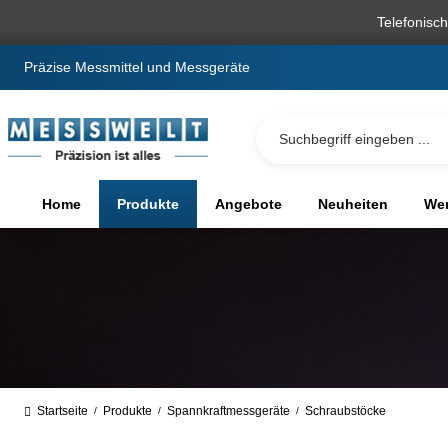
springen
Zur Hauptnavigation springen
Telefonisc
Präzise Messmittel und Messgeräte
Home
Produkte
Angebote
Neuheiten
We
Startseite
Produkte
Spannkraftmessgeräte
Schraubstöcke
/
/
/