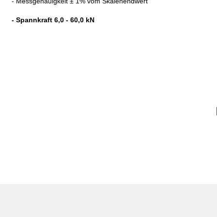
- Messgenauigkeit ± 1% vom Skalenendwert
- Spannkraft 6,0 - 60,0 kN