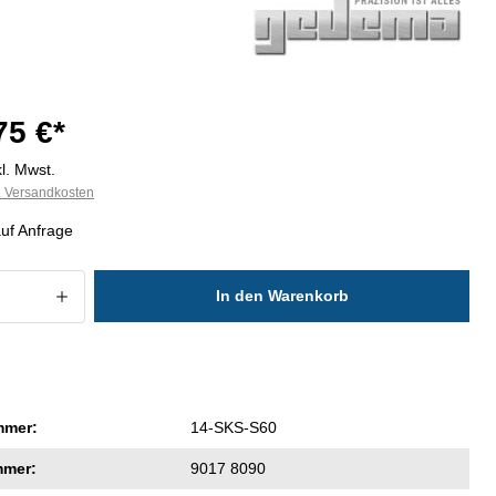
75 €*
l. Mwst.
l. Versandkosten
auf Anfrage
 Anzahl: Gib den gewünschten Wert ein
In den Warenkorb
mmer:
14-SKS-S60
mmer:
9017 8090