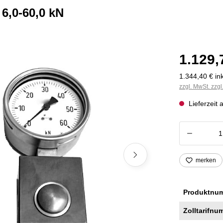
6,0-60,0 kN
1.129,
1.344,40 € ink
zzgl. MwSt. zzg
Lieferzeit 
Produkt
merken
Produktnu
Zolltarifnu