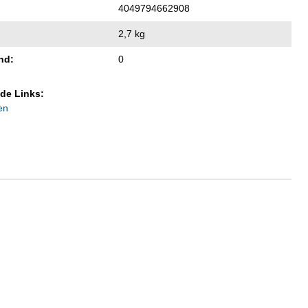
4049794662908
2,7 kg
nd:
0
de Links:
en