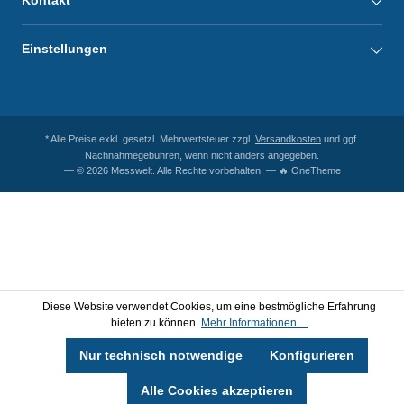
Kontakt
Einstellungen
* Alle Preise exkl. gesetzl. Mehrwertsteuer zzgl.
Versandkosten
und ggf.
Nachnahmegebühren, wenn nicht anders angegeben.
— © 2026 Messwelt. Alle Rechte vorbehalten. — 🔥 OneTheme
Diese Website verwendet Cookies, um eine bestmögliche Erfahrung
bieten zu können.
Mehr Informationen ...
Nur technisch notwendige
Konfigurieren
Alle Cookies akzeptieren