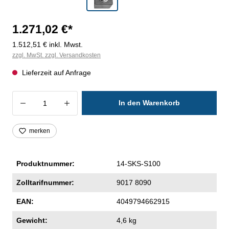
1.271,02 €*
1.512,51 € inkl. Mwst.
zzgl. MwSt. zzgl. Versandkosten
Lieferzeit auf Anfrage
Produkt Anzahl: Gib den gewünschten Wer
In den Warenkorb
merken
Produktnummer:
14-SKS-S100
Zolltarifnummer:
9017 8090
EAN:
4049794662915
Gewicht:
4,6 kg