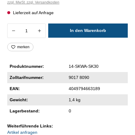
zzgl. MwSt. zzgl. Versandkosten
Lieferzeit auf Anfrage
Produkt Anzahl: Gib den gewünschten Wer
In den Warenkorb
merken
Produktnummer:
14-SKWA-SK30
Zolltarifnummer:
9017 8090
EAN:
4049794663189
Gewicht:
1,4 kg
Lagerbestand:
0
Weiterführende Links:
Artikel anfragen