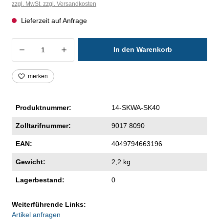
zzgl. MwSt. zzgl. Versandkosten
Lieferzeit auf Anfrage
Produkt Anzahl: Gib den gewünschten Wer
In den Warenkorb
merken
Produktnummer:
14-SKWA-SK40
Zolltarifnummer:
9017 8090
EAN:
4049794663196
Gewicht:
2,2 kg
Lagerbestand:
0
Weiterführende Links:
Artikel anfragen