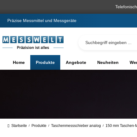
springen
Zur Hauptnavigation springen
Telefonisc
Präzise Messmittel und Messgeräte
Home
Produkte
Angebote
Neuheiten
We
Startseite
Produkte
Taschenmessschieber analog
150 mm Taschen-M
/
/
/