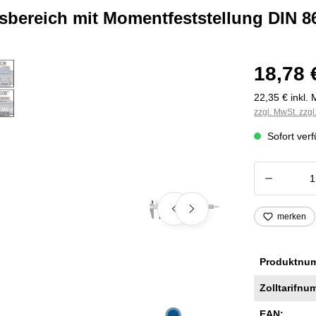
bereich mit Momentfeststellung DIN 8
18,78 
22,35 € inkl. 
zzgl. MwSt. zzg
Sofort verf
Produkt
merken
Produktnu
Zolltarifnu
EAN: