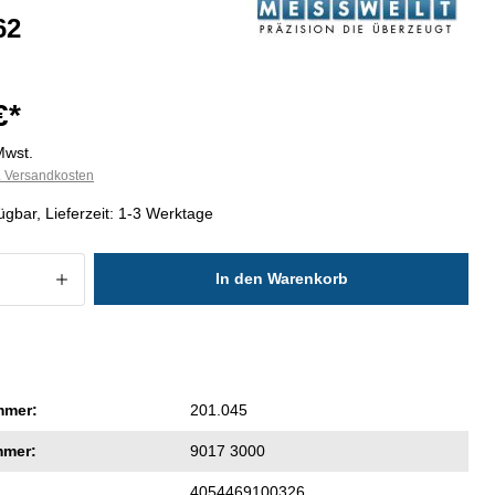
62
€*
Mwst.
l. Versandkosten
ügbar, Lieferzeit: 1-3 Werktage
 Anzahl: Gib den gewünschten Wert ein
In den Warenkorb
mmer:
201.045
mmer:
9017 3000
4054469100326