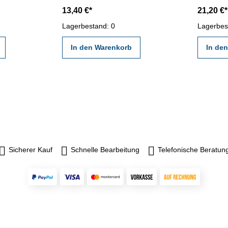
ahl -
mm Messbereich - erstellt
200 mm Me
13,40 €*
21,20 €*
fen und
durch ein Kalibrierlabor- nach
durch ein
den gültigen Vorschriften von
den gülti
Lagerbestand: 0
Lagerbes
VDI/VDE/DGQ 2618 oder nach
VDI/VDE
angegebenen Werksnormen
In den Warenkorb
In de
Sicherer Kauf
Schnelle Bearbeitung
Telefonische Beratun