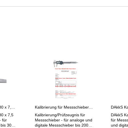
Tiefen-Messanschlag 80 x 7,5 mm für Taschen-Messschieber bis 300 mm
Kalibrierung für Messschieber bis 200 mm
0 x 7,5
Kalibrierung/Prüfzeugnis für
DAkkS Kal
 für
Messschieber - für analoge und
für Messschieber
bis 300
digitale Messschieber bis 200
und digit