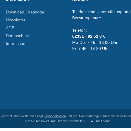
Telefonische Unterstützung und
Download / Kataloge
Beratung unter:
Newsletter
AGB
Telefon:
Datenschutz
02331 - 62 52 8-0
Mo-Do. 7:45 - 16:00 Uhr
Impressum
Fr. 7:45 - 14:30 Uhr
l. gesetzl. Mehrwertsteuer zzgl.
Versandkosten
und ggf. Nachnahmegebühren, wenn nicht an
— © 2026 Messwelt. Alle Rechte vorbehalten. — 🔥 OneTheme