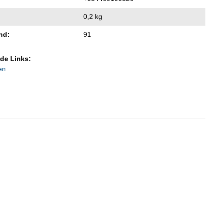
0,2 kg
nd:
91
de Links:
en