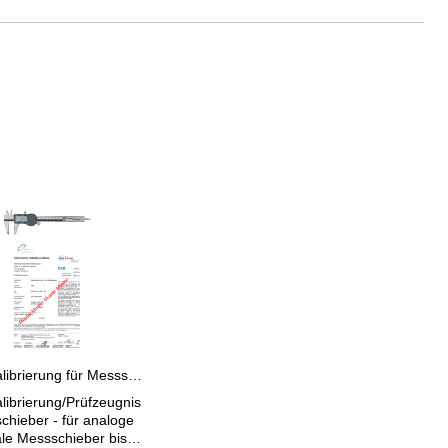
DAkkS Kalibrierung für Messschieber bis 200 mm
ibrierung/Prüfzeugnis
 - für analoge
ale Messschieber bis