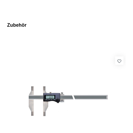
Zubehör
Produktgalerie überspringen