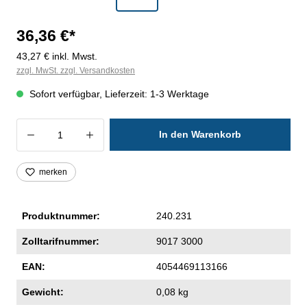
36,36 €*
43,27 € inkl. Mwst.
zzgl. MwSt. zzgl. Versandkosten
Sofort verfügbar, Lieferzeit: 1-3 Werktage
Produkt Anzahl: Gib den gewünschten Wer
In den Warenkorb
merken
Produktnummer:
240.231
Zolltarifnummer:
9017 3000
EAN:
4054469113166
Gewicht:
0,08 kg