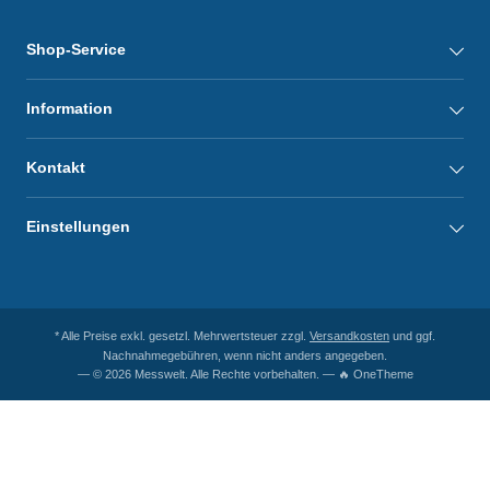
Shop-Service
Information
Kontakt
Einstellungen
* Alle Preise exkl. gesetzl. Mehrwertsteuer zzgl.
Versandkosten
und ggf.
Nachnahmegebühren, wenn nicht anders angegeben.
— © 2026 Messwelt. Alle Rechte vorbehalten. — 🔥 OneTheme