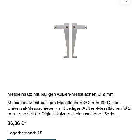
Messeinsatz mit balligen Außen-Messflächen Ø 2 mm
Messeinsatz mit balligen Messflächen Ø 2 mm für Digital-
Universal-Messschieber - mit balligen Außen-Messflächen Ø 2
mm - speziell für Digital-Universal-Messschieber Serie
240.201-240.204 - aus rostfreiem Stahl - Lieferung paarweise
36,36 €*
Messbereich Innen: 26 - X Messbereich Außen: 0 - X
Lagerbestand: 15