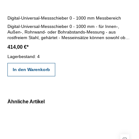
Digital-Universal-Messschieber 0 - 1000 mm Messbereich
Digital-Universal-Messschieber 0 - 1000 mm - für Innen-,
Außen-, Rohrwand- oder Bohrabstands-Messung - aus
rostfreiem Stahl, gehärtet - Messeinsätze können sowohl oben
als auch unten angebracht werden - zahlreiche Messeinsätze
414,00 €*
(Option) - mit Ein/Aus-, mm/inch-, Abs/Inc- und Zero/Preset-
Tasten - Datenausgang RB 2 - Ablesung 0,01 mm -
Lagerbestand: 4
Genauigkeit 0,08 mm - im Kasten (nur zum Transport!)
Messbereich 0 - 1000 mm Abb. 3 - 5: Anwendungsbeispiele
In den Warenkorb
Lieferung ohne Messeinsätze,
passende Messeinsätze separat mitbestellen!
Ähnliche Artikel
Produktgalerie überspringen