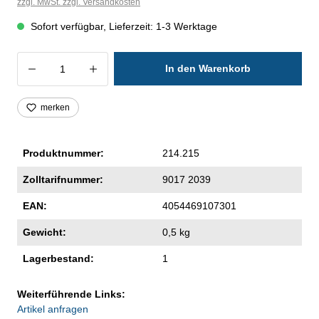
zzgl. MwSt. zzgl. Versandkosten
Sofort verfügbar, Lieferzeit: 1-3 Werktage
Produkt Anzahl: Gib den gewünschten Wer
In den Warenkorb
merken
Produktnummer:
214.215
Zolltarifnummer:
9017 2039
EAN:
4054469107301
Gewicht:
0,5 kg
Lagerbestand:
1
Weiterführende Links:
Artikel anfragen