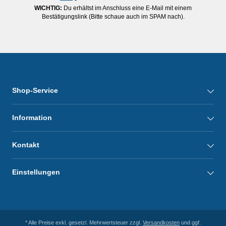
WICHTIG:
Du erhältst im Anschluss eine E-Mail mit einem
Bestätigungslink (Bitte schaue auch im SPAM nach).
Shop-Service
Information
Kontakt
Einstellungen
* Alle Preise exkl. gesetzl. Mehrwertsteuer zzgl.
Versandkosten
und ggf.