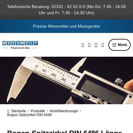
alt springen
Telefonische Beratung: 02331 - 62 52 8-0 (Mo-Do: 7:45 - 16:00
Uhr und Fr: 7:45 - 14:30 Uhr)
Präzise Messmittel und Messgeräte
Menü
Startseite
Produkte
Anreißwerkzeuge
/
/
/
Bogen-Spitzzirkel DIN 6486