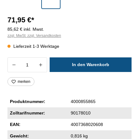
71,95 €*
85,62 € inkl. Mwst.
zzgl. MwSt. zzgl. Versandkosten
Lieferzeit 1-3 Werktage
Produkt Anzahl: Gib den gewünschten Wer
In den Warenkorb
merken
Produktnummer:
4000855865
Zolltarifnummer:
90178010
EAN:
4007368020608
Gewicht:
0,816 kg