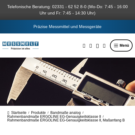
alt springen
Telefonische Beratung: 02331 - 62 52 8-0 (Mo-Do: 7:45 - 16:00
Uhr und Fr: 7:45 - 14:30 Uhr)
Präzise Messmittel und Messgeräte
Menü
Startseite
Produkte
Bandmaße analog
/
/
/
Rahmenbandmaße ERGOLINE EG-Genauigkeitsklasse II
/
Rahmenbandmaße ERGOLINE EG-Genauigkeitsklasse II, Maßanfang B