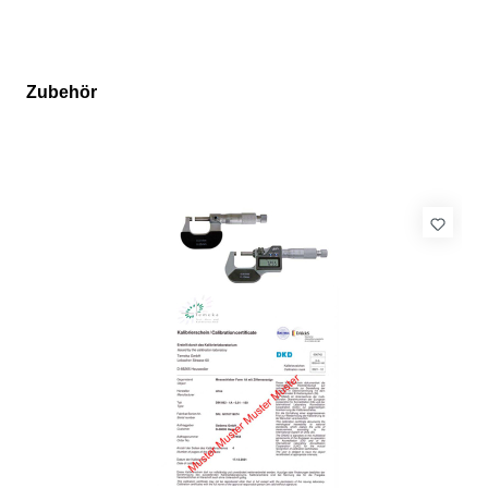
Zubehör
Produktgalerie überspringen