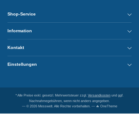
Shop-Service
Information
Kontakt
Einstellungen
* Alle Preise exkl. gesetzl. Mehrwertsteuer zzgl.
Versandkosten
und ggf.
Nachnahmegebühren, wenn nicht anders angegeben.
— © 2026 Messwelt. Alle Rechte vorbehalten. — 🔥 OneTheme