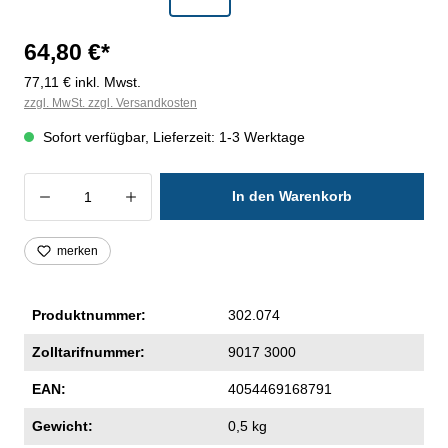
64,80 €*
77,11 € inkl. Mwst.
zzgl. MwSt. zzgl. Versandkosten
Sofort verfügbar, Lieferzeit: 1-3 Werktage
Produkt Anzahl: Gib den gewünschten Wer
In den Warenkorb
merken
Produktnummer:
302.074
Zolltarifnummer:
9017 3000
EAN:
4054469168791
Gewicht:
0,5 kg