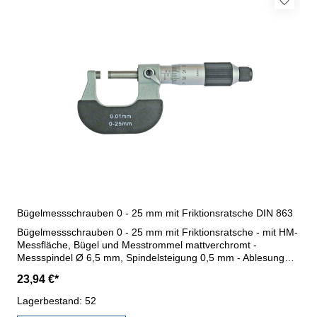
Bügelmessschrauben 0 - 25 mm mit Friktionsratsche DIN 863
Bügelmessschrauben 0 - 25 mm mit Friktionsratsche - mit HM-
Messfläche, Bügel und Messtrommel mattverchromt -
Messspindel Ø 6,5 mm, Spindelsteigung 0,5 mm - Ablesung
0,01 mm, Genauigkeit nach DIN 863 - mit Friktionsratsche - im
23,94 €*
Behältnis/Kasten Messbereich 0 - 25 mm
Lagerbestand: 52