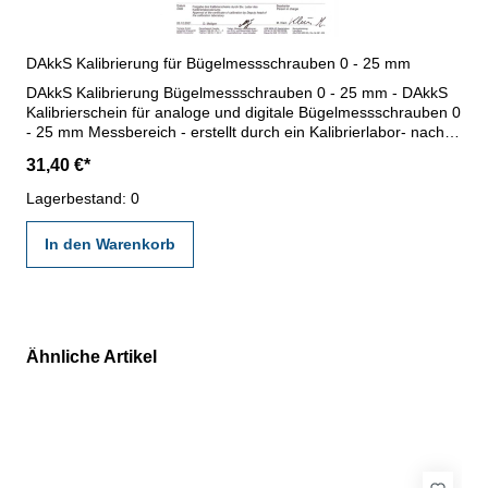
DAkkS Kalibrierung für Bügelmessschrauben 0 - 25 mm
DAkkS Kalibrierung Bügelmessschrauben 0 - 25 mm - DAkkS
Kalibrierschein für analoge und digitale Bügelmessschrauben 0
- 25 mm Messbereich - erstellt durch ein Kalibrierlabor- nach
den gültigen Vorschriften von VDI/VDE/DGQ 2618 oder nach
31,40 €*
angegebenen Werksnormen
Lagerbestand: 0
In den Warenkorb
Ähnliche Artikel
Produktgalerie überspringen