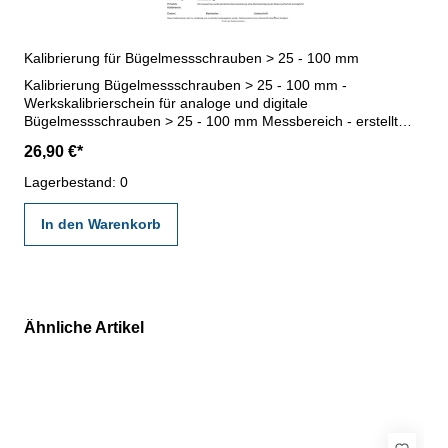
Kalibrierung für Bügelmessschrauben > 25 - 100 mm
Kalibrierung Bügelmessschrauben > 25 - 100 mm -
Werkskalibrierschein für analoge und digitale
Bügelmessschrauben > 25 - 100 mm Messbereich - erstellt
durch ein Kalibrierlabor- nach den gültigen Vorschriften von
26,90 €*
VDI/VDE/DGQ 2618 oder nach angegebenen Werksnormen
Lagerbestand: 0
In den Warenkorb
Ähnliche Artikel
Produktgalerie überspringen