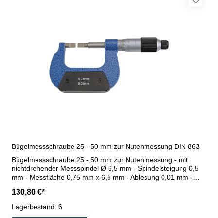
Bügelmessschraube 25 - 50 mm zur Nutenmessung DIN 863
Bügelmessschraube 25 - 50 mm zur Nutenmessung - mit
nichtdrehender Messspindel Ø 6,5 mm - Spindelsteigung 0,5
mm - Messfläche 0,75 mm x 6,5 mm - Ablesung 0,01 mm -
Genauigkeit 0,005 mm - mit Friktionsratsche und Einstellmaß -
130,80 €*
im Behältnis/Kasten Messbereich 25 - 50 mm
Lagerbestand: 6