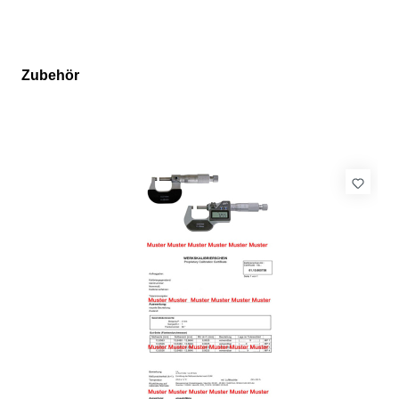
Zubehör
Produktgalerie überspringen