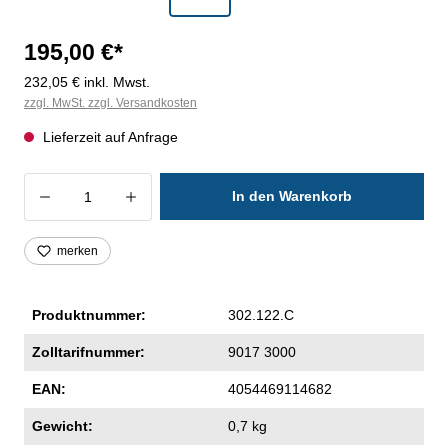
195,00 €*
232,05 € inkl. Mwst.
zzgl. MwSt. zzgl. Versandkosten
Lieferzeit auf Anfrage
Produkt Anzahl: Gib den gewünschten Wer
In den Warenkorb
merken
Produktnummer:
302.122.C
Zolltarifnummer:
9017 3000
EAN:
4054469114682
Gewicht:
0,7 kg