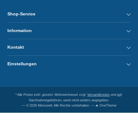
Shop-Service
Information
Kontakt
Einstellungen
* Alle Preise exkl. gesetzl. Mehrwertsteuer zzgl.
Versandkosten
und ggf.
Nachnahmegebühren, wenn nicht anders angegeben.
— © 2026 Messwelt. Alle Rechte vorbehalten. — 🔥 OneTheme