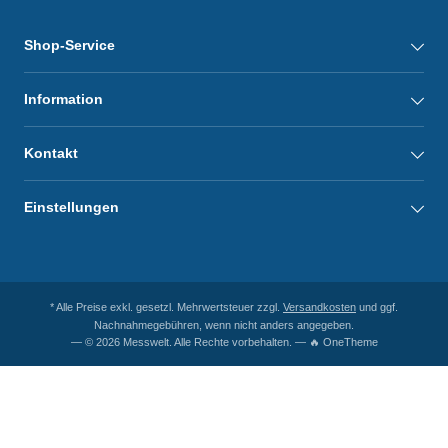
Shop-Service
Information
Kontakt
Einstellungen
* Alle Preise exkl. gesetzl. Mehrwertsteuer zzgl.
Versandkosten
und ggf.
Nachnahmegebühren, wenn nicht anders angegeben.
— © 2026 Messwelt. Alle Rechte vorbehalten. — 🔥 OneTheme