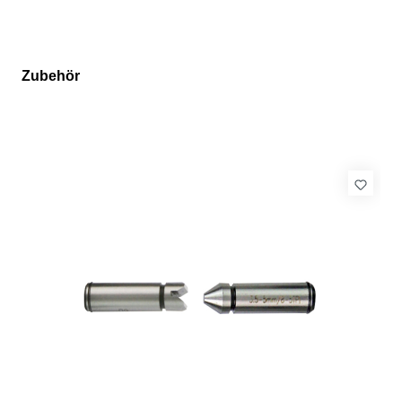
Zubehör
Produktgalerie überspringen