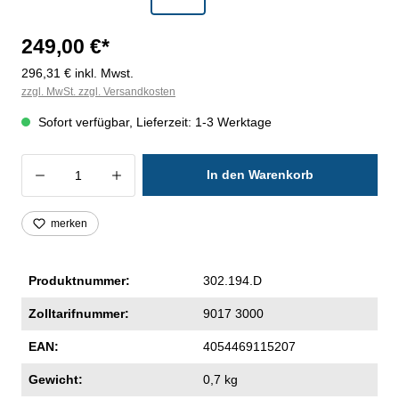
249,00 €*
296,31 € inkl. Mwst.
zzgl. MwSt. zzgl. Versandkosten
Sofort verfügbar, Lieferzeit: 1-3 Werktage
Produkt Anzahl: Gib den gewünschten Wer
In den Warenkorb
merken
Produktnummer:
302.194.D
Zolltarifnummer:
9017 3000
EAN:
4054469115207
Gewicht:
0,7 kg