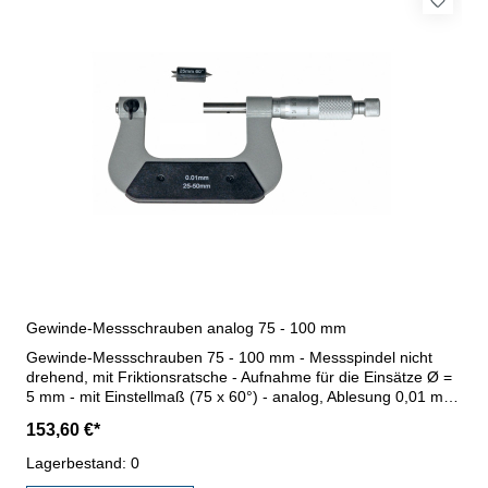
Gewinde-Messschrauben analog 75 - 100 mm
Gewinde-Messschrauben 75 - 100 mm - Messspindel nicht
drehend, mit Friktionsratsche - Aufnahme für die Einsätze Ø =
5 mm - mit Einstellmaß (75 x 60°) - analog, Ablesung 0,01 mm
- im Behältnis/Kasten - Lieferung ohne Gewinde-Einsätze
153,60 €*
Messbereich 75 - 100 mm
Lagerbestand: 0