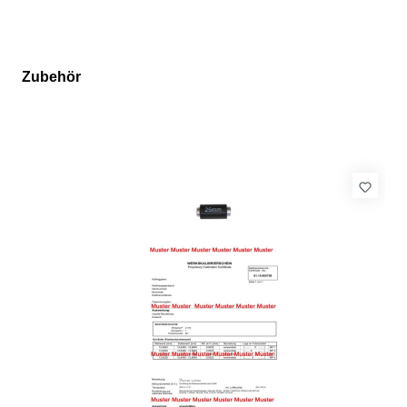
Zubehör
Produktgalerie überspringen