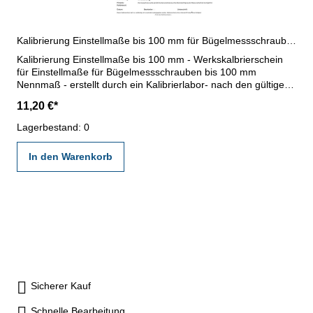
Kalibrierung Einstellmaße bis 100 mm für Bügelmessschrauben
Kalibrierung Einstellmaße bis 100 mm - Werkskalbrierschein
für Einstellmaße für Bügelmessschrauben bis 100 mm
Nennmaß - erstellt durch ein Kalibrierlabor- nach den gültigen
Vorschriften von VDI/VDE/DGQ 2618 oder nach angegebenen
11,20 €*
Werksnormen
Lagerbestand: 0
In den Warenkorb
Sicherer Kauf
Schnelle Bearbeitung