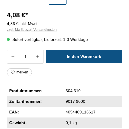
4,08 €*
4,86 € inkl. Mwst.
zzgl. MwSt. zzgl. Versandkosten
Sofort verfügbar, Lieferzeit: 1-3 Werktage
Produkt Anzahl: Gib den gewünschten Wer
In den Warenkorb
merken
Produktnummer:
304.310
Zolltarifnummer:
9017 9000
EAN:
4054469116617
Gewicht:
0,1 kg