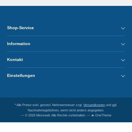
Shop-Service
Information
Kontakt
Einstellungen
* Alle Preise exkl. gesetzl. Mehrwertsteuer zzgl.
Versandkosten
und ggf.
Nachnahmegebühren, wenn nicht anders angegeben.
— © 2026 Messwelt. Alle Rechte vorbehalten. — 🔥 OneTheme