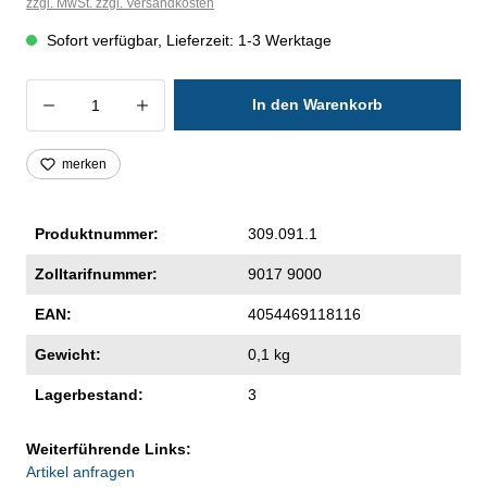
zzgl. MwSt. zzgl. Versandkosten
Sofort verfügbar, Lieferzeit: 1-3 Werktage
Produkt Anzahl: Gib den gewünschten Wer
In den Warenkorb
merken
Produktnummer:
309.091.1
Zolltarifnummer:
9017 9000
EAN:
4054469118116
Gewicht:
0,1 kg
Lagerbestand:
3
Weiterführende Links:
Artikel anfragen