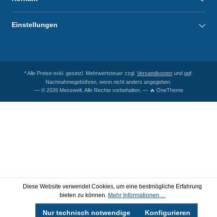
Einstellungen
* Alle Preise exkl. gesetzl. Mehrwertsteuer zzgl.
Versandkosten
und ggf.
Nachnahmegebühren, wenn nicht anders angegeben.
— © 2026 Messwelt. Alle Rechte vorbehalten. — 🔥 OneTheme
Diese Website verwendet Cookies, um eine bestmögliche Erfahrung
bieten zu können.
Mehr Informationen ...
Nur technisch notwendige
Konfigurieren