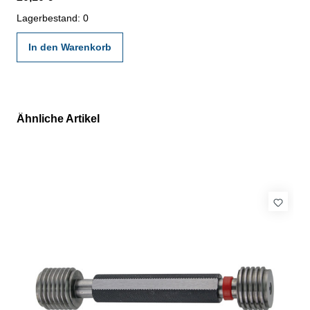
gültigen Vorschriften von VDI/VDE/DGQ 2618 oder nach
angegebenen Werksnormen
Lagerbestand: 0
In den Warenkorb
Ähnliche Artikel
Produktgalerie überspringen