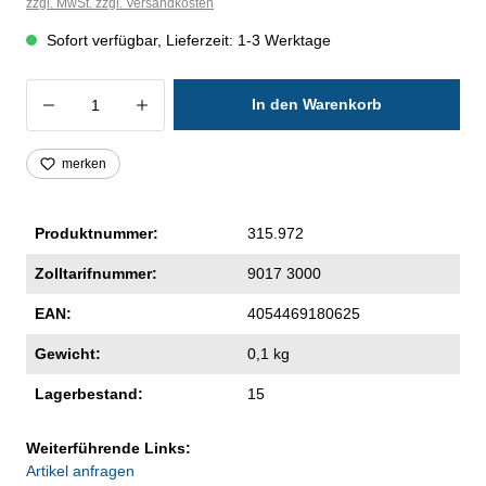
zzgl. MwSt. zzgl. Versandkosten
Sofort verfügbar, Lieferzeit: 1-3 Werktage
Produkt Anzahl: Gib den gewünschten Wer
In den Warenkorb
merken
Produktnummer:
315.972
Zolltarifnummer:
9017 3000
EAN:
4054469180625
Gewicht:
0,1 kg
Lagerbestand:
15
Weiterführende Links:
Artikel anfragen