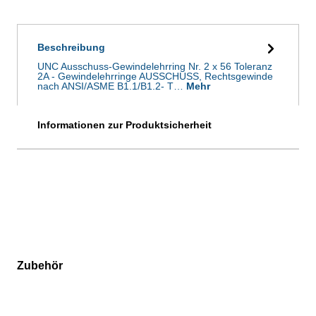
Beschreibung
UNC Ausschuss-Gewindelehrring Nr. 2 x 56 Toleranz
2A - Gewindelehrringe AUSSCHUSS, Rechtsgewinde
nach ANSI/ASME B1.1/B1.2- T…
Mehr
Informationen zur Produktsicherheit
Zubehör
Produktgalerie überspringen