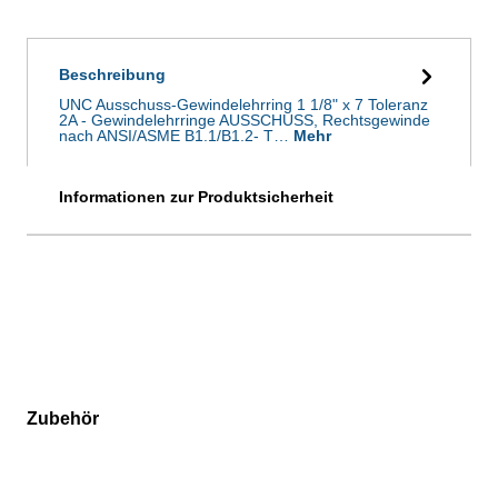
Beschreibung
UNC Ausschuss-Gewindelehrring 1 1/8" x 7 Toleranz
2A - Gewindelehrringe AUSSCHUSS, Rechtsgewinde
nach ANSI/ASME B1.1/B1.2- T…
Mehr
Informationen zur Produktsicherheit
Zubehör
Produktgalerie überspringen