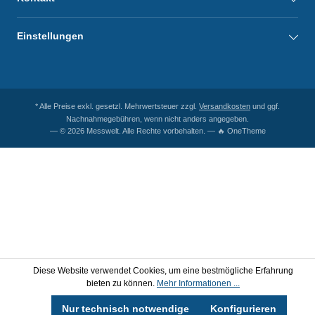
Einstellungen
* Alle Preise exkl. gesetzl. Mehrwertsteuer zzgl.
Versandkosten
und ggf.
Nachnahmegebühren, wenn nicht anders angegeben.
— © 2026 Messwelt. Alle Rechte vorbehalten. — 🔥 OneTheme
Diese Website verwendet Cookies, um eine bestmögliche Erfahrung
bieten zu können.
Mehr Informationen ...
Nur technisch notwendige
Konfigurieren