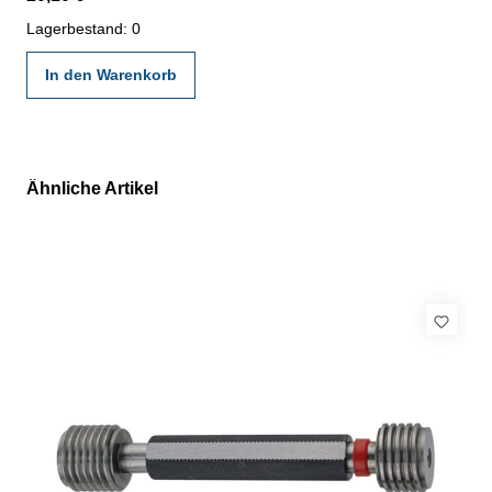
gültigen Vorschriften von VDI/VDE/DGQ 2618 oder nach
angegebenen Werksnormen
Lagerbestand: 0
In den Warenkorb
Ähnliche Artikel
Produktgalerie überspringen