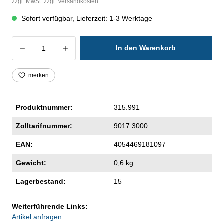
zzgl. MwSt. zzgl. Versandkosten
Sofort verfügbar, Lieferzeit: 1-3 Werktage
Produkt Anzahl: Gib den gewünschten Wer
In den Warenkorb
merken
Produktnummer:
315.991
Zolltarifnummer:
9017 3000
EAN:
4054469181097
Gewicht:
0,6 kg
Lagerbestand:
15
Weiterführende Links:
Artikel anfragen