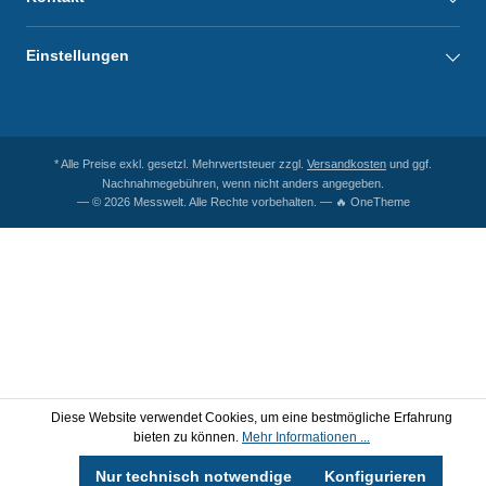
Einstellungen
* Alle Preise exkl. gesetzl. Mehrwertsteuer zzgl.
Versandkosten
und ggf.
Nachnahmegebühren, wenn nicht anders angegeben.
— © 2026 Messwelt. Alle Rechte vorbehalten. — 🔥 OneTheme
Diese Website verwendet Cookies, um eine bestmögliche Erfahrung
bieten zu können.
Mehr Informationen ...
Nur technisch notwendige
Konfigurieren