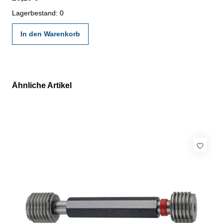
gültigen Vorschriften von VDI/VDE/DGQ 2618 oder nach
angegebenen Werksnormen
Lagerbestand: 0
In den Warenkorb
Ähnliche Artikel
Produktgalerie überspringen