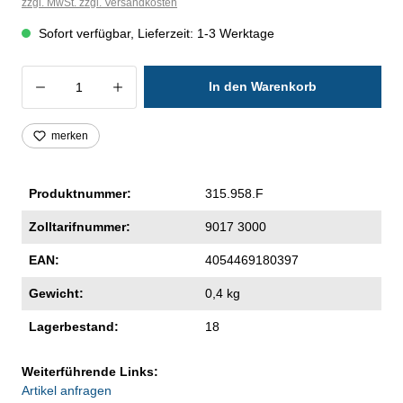
zzgl. MwSt. zzgl. Versandkosten
Sofort verfügbar, Lieferzeit: 1-3 Werktage
Produkt Anzahl: Gib den gewünschten Wer
In den Warenkorb
merken
Produktnummer:
315.958.F
Zolltarifnummer:
9017 3000
EAN:
4054469180397
Gewicht:
0,4 kg
Lagerbestand:
18
Weiterführende Links:
Artikel anfragen