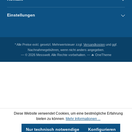
Einstellungen
* Alle Preise exkl. gesetzl. Mehrwertsteuer zzgl.
Versandkosten
und ggf.
Nachnahmegebühren, wenn nicht anders angegeben.
— © 2026 Messwelt. Alle Rechte vorbehalten. — 🔥 OneTheme
Diese Website verwendet Cookies, um eine bestmögliche Erfahrung
bieten zu können.
Mehr Informationen ...
Nur technisch notwendige
Konfigurieren