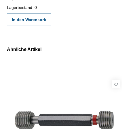
gültigen Vorschriften von VDI/VDE/DGQ 2618 oder nach
angegebenen Werksnormen
Lagerbestand: 0
In den Warenkorb
Ähnliche Artikel
Produktgalerie überspringen