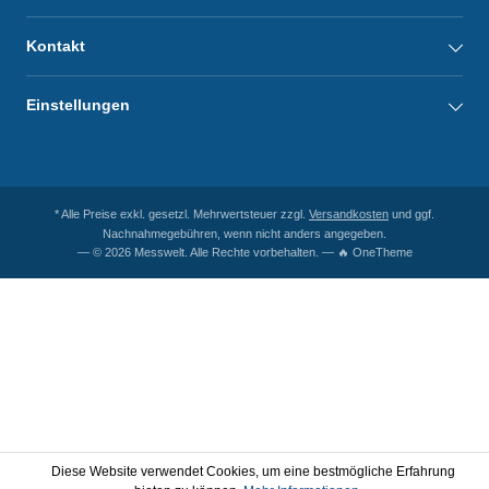
Kontakt
Einstellungen
* Alle Preise exkl. gesetzl. Mehrwertsteuer zzgl.
Versandkosten
und ggf.
Nachnahmegebühren, wenn nicht anders angegeben.
— © 2026 Messwelt. Alle Rechte vorbehalten. — 🔥 OneTheme
Diese Website verwendet Cookies, um eine bestmögliche Erfahrung