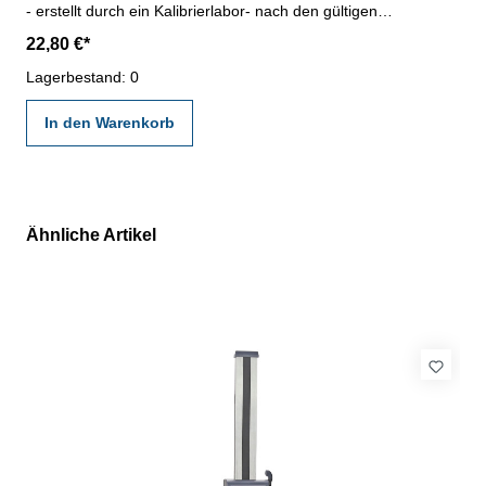
- erstellt durch ein Kalibrierlabor- nach den gültigen
Vorschriften von VDI/VDE/DGQ 2618 oder nach angegebenen
22,80 €*
Werksnormen
Lagerbestand: 0
In den Warenkorb
Ähnliche Artikel
Produktgalerie überspringen