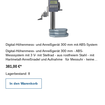
Digital-Höhenmess- und Anreißgerät 300 mm mit ABS-System
Digital-Höhenmess- und Anreißgerät 300 mm - ABS-
Messsystem mit 3 V- mit Stellrad - aus rostfreiem Stahl - mit
Hartmetall-Anreißnadel und Aufnahme für Messuhr - keine
Messgeschwindigkeitsbegrenzung - Digital-Anzeige mit
381,00 €*
Ein/Aus-, mm/inch-, Hold-, INC- und Origin-Taste- Ablesung:
0,01 mm / 0,0005'' - mit Datenausgang RB 6 - mit
Lagerbestand: 8
Dateneingang RB 5 für den Anschluß einer Digital-Messuhr
mit Datenausgang RB 6 (Messwerte von Höhenreißer und
In den Warenkorb
Messuhr werden in diesem Fall addiert angezeigt!)
Genauigkeit: 0,03 mm Aufnahme (B x H): 8,9 x 8,9 mm
Messbereich: 300 mm