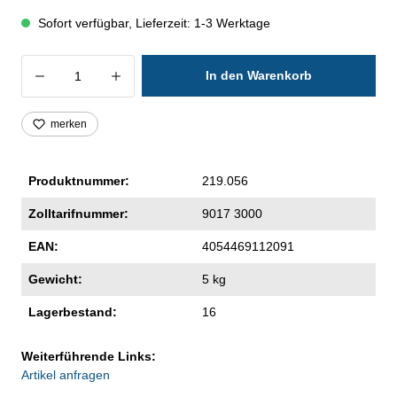
Sofort verfügbar, Lieferzeit: 1-3 Werktage
Produkt Anzahl: Gib den gewünschten Wer
In den Warenkorb
merken
Produktnummer:
219.056
Zolltarifnummer:
9017 3000
EAN:
4054469112091
Gewicht:
5 kg
Lagerbestand:
16
Weiterführende Links:
Artikel anfragen